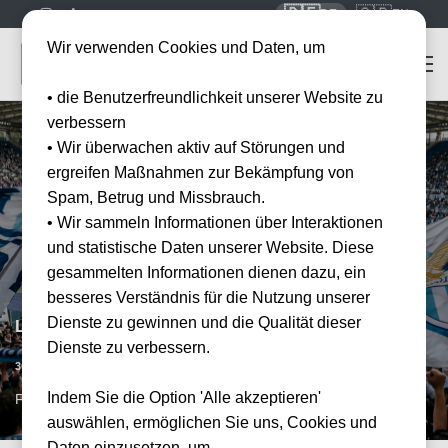
🇩🇪
🇬🇧
DE
EN
Wir verwenden Cookies und Daten, um
• die Benutzerfreundlichkeit unserer Website zu
verbessern
• Wir überwachen aktiv auf Störungen und
ergreifen Maßnahmen zur Bekämpfung von
Spam, Betrug und Missbrauch.
• Wir sammeln Informationen über Interaktionen
und statistische Daten unserer Website. Diese
gesammelten Informationen dienen dazu, ein
besseres Verständnis für die Nutzung unserer
Dienste zu gewinnen und die Qualität dieser
Lazio Rom vs AC Florenz
Dienste zu verbessern.
Datum bestätigt
30.05.2027
15:00
Indem Sie die Option 'Alle akzeptieren'
FCO, IT
auswählen, ermöglichen Sie uns, Cookies und
Daten einzusetzen, um