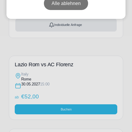
ab
€
52,00
Alle ablehnen
Ticket(s) + Hotel
+
ab
€
172,00
Individuelle Anfrage
Lazio Rom vs AC Florenz
Italy
Rome
30.05.2027
15:00
€
52,00
ab
Buchen