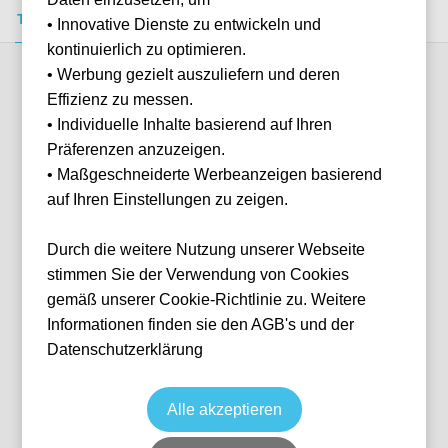
Tickets kaufen
Event-Info
FAQ
• Innovative Dienste zu entwickeln und
kontinuierlich zu optimieren.
• Werbung gezielt auszuliefern und deren
Verfügbare Kategorien (1)
Effizienz zu messen.
• Individuelle Inhalte basierend auf Ihren
Präferenzen anzuzeigen.
More info
• Maßgeschneiderte Werbeanzeigen basierend
auf Ihren Einstellungen zu zeigen.
Durch die weitere Nutzung unserer Webseite
stimmen Sie der Verwendung von Cookies
gemäß unserer Cookie-Richtlinie zu. Weitere
Informationen finden sie den AGB's und der
Datenschutzerklärung
Tribuna Tevere
Fußball
Serie A
30 May, 2027
15:00
10 verfügbar
Alle akzeptieren
Rome
Italien
Olympiastadion Rom
Ticket(s)