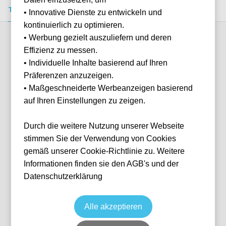
Tickets kaufen
Event-Info
FAQ
• Innovative Dienste zu entwickeln und
kontinuierlich zu optimieren.
• Werbung gezielt auszuliefern und deren
Verfügbare Kategorien (2)
Effizienz zu messen.
• Individuelle Inhalte basierend auf Ihren
Präferenzen anzuzeigen.
More info
• Maßgeschneiderte Werbeanzeigen basierend
auf Ihren Einstellungen zu zeigen.
Durch die weitere Nutzung unserer Webseite
stimmen Sie der Verwendung von Cookies
gemäß unserer Cookie-Richtlinie zu. Weitere
Informationen finden sie den AGB's und der
Datenschutzerklärung
Tribuna Tevere
Fußball
Serie A
6 Dec, 2026
15:00
10 verfügbar
Alle akzeptieren
Rome
Italien
Olympiastadion Rom
Ticket(s)