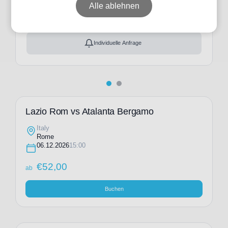
ab
€
52,00
Alle ablehnen
Ticket(s) + Hotel
+
ab
€
172,00
Individuelle Anfrage
Lazio Rom vs Atalanta Bergamo
Italy
Rome
06.12.2026
15:00
€
52,00
ab
Buchen