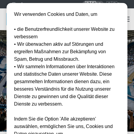
🇩🇪
🇬🇧
DE
EN
Wir verwenden Cookies und Daten, um
• die Benutzerfreundlichkeit unserer Website zu
verbessern
• Wir überwachen aktiv auf Störungen und
ergreifen Maßnahmen zur Bekämpfung von
Spam, Betrug und Missbrauch.
• Wir sammeln Informationen über Interaktionen
und statistische Daten unserer Website. Diese
gesammelten Informationen dienen dazu, ein
besseres Verständnis für die Nutzung unserer
Dienste zu gewinnen und die Qualität dieser
Lazio Rom vs Atalanta Bergamo
Dienste zu verbessern.
Datum bestätigt
06.12.2026
15:00
Indem Sie die Option 'Alle akzeptieren'
FCO, IT
auswählen, ermöglichen Sie uns, Cookies und
Daten einzusetzen, um