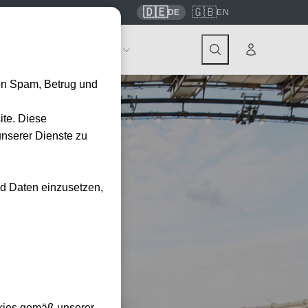
🇩🇪
🇬🇧
7559
contact@tickwell-travel.de
DE
EN
Events
Über Tickwell
on Spam, Betrug und
ite. Diese
unserer Dienste zu
nd Daten einzusetzen,
kies gemäß unserer