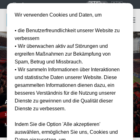
🇩🇪
🇬🇧
DE
EN
Wir verwenden Cookies und Daten, um
• die Benutzerfreundlichkeit unserer Website zu
verbessern
• Wir überwachen aktiv auf Störungen und
ergreifen Maßnahmen zur Bekämpfung von
Spam, Betrug und Missbrauch.
• Wir sammeln Informationen über Interaktionen
und statistische Daten unserer Website. Diese
gesammelten Informationen dienen dazu, ein
besseres Verständnis für die Nutzung unserer
Dienste zu gewinnen und die Qualität dieser
AC Mailand vs AS Rom
Dienste zu verbessern.
Vorraussichtliches Datum
16.05.2027
15:00
Indem Sie die Option 'Alle akzeptieren'
MIL, IT
auswählen, ermöglichen Sie uns, Cookies und
Daten einzusetzen, um