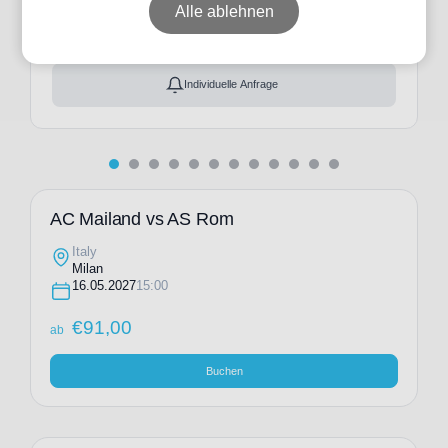
ab
€
91,00
Alle ablehnen
Ticket(s) + Hotel
+
ab
€
143,00
Individuelle Anfrage
AC Mailand vs AS Rom
Italy
Milan
16.05.2027
15:00
€
91,00
ab
Buchen