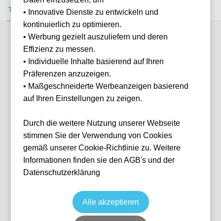
Tickets kaufen
Event-Info
FAQ
• Innovative Dienste zu entwickeln und
kontinuierlich zu optimieren.
• Werbung gezielt auszuliefern und deren
Verfügbare Kategorien (12)
Effizienz zu messen.
• Individuelle Inhalte basierend auf Ihren
Präferenzen anzuzeigen.
More info
• Maßgeschneiderte Werbeanzeigen basierend
auf Ihren Einstellungen zu zeigen.
Durch die weitere Nutzung unserer Webseite
stimmen Sie der Verwendung von Cookies
gemäß unserer Cookie-Richtlinie zu. Weitere
Informationen finden sie den AGB's und der
Datenschutzerklärung
Shortside Upper
Fußball
Serie A
16 May, 2027
15:00
10 verfügbar
Alle akzeptieren
Milan
Italien
Giuseppe-Meazza-Stadion
Ticket(s)