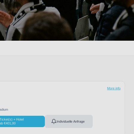
More info
adium
Ticket(s) + Hotel
Individuelle Anfrage
ab
€
401,00