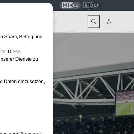
🇩🇪
🇬🇧
7559
contact@tickwell-travel.de
DE
EN
Events
Über Tickwell
on Spam, Betrug und
ite. Diese
unserer Dienste zu
nd Daten einzusetzen,
kies gemäß unserer