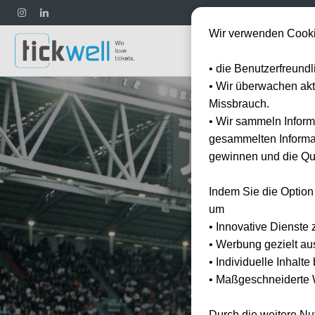
Wir verwenden Cooki
Fußball
• die Benutzerfreund
• Wir überwachen ak
Missbrauch.
• Wir sammeln Inform
gesammelten Informat
gewinnen und die Qua
Indem Sie die Option
um
• Innovative Dienste 
• Werbung gezielt au
• Individuelle Inhalt
• Maßgeschneiderte W
Durch die weitere N