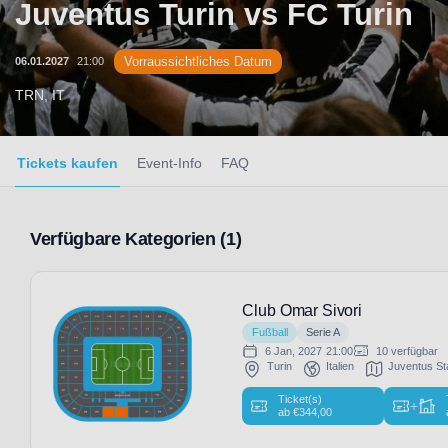
Juventus Turin vs FC Turin
Vorraussichtliches Datum
06.01.2027
21:00
TRN, IT
Tickets kaufen
Event-Info
FAQ
Verfügbare Kategorien (1)
Club Omar Sivori
Fußball
Serie A
6 Jan, 2027
21:00
10 verfügbar
Turin
Italien
Juventus St
Ticket(s)
+
ab
€
344,00