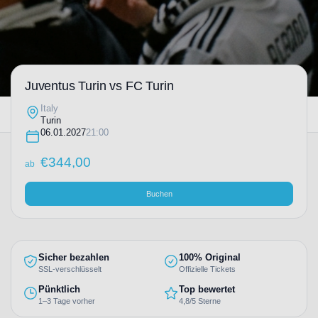
Juventus Turin vs FC Turin
Italy
Turin
06.01.2027
21:00
€
344,00
ab
Buchen
Sicher bezahlen
100% Original
SSL-verschlüsselt
Offizielle Tickets
Pünktlich
Top bewertet
1–3 Tage vorher
4,8/5 Sterne