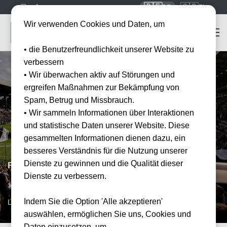
🇩🇪
🇬🇧
DE
EN
Wir verwenden Cookies und Daten, um
• die Benutzerfreundlichkeit unserer Website zu
verbessern
• Wir überwachen aktiv auf Störungen und
ergreifen Maßnahmen zur Bekämpfung von
Spam, Betrug und Missbrauch.
• Wir sammeln Informationen über Interaktionen
und statistische Daten unserer Website. Diese
gesammelten Informationen dienen dazu, ein
besseres Verständnis für die Nutzung unserer
Dienste zu gewinnen und die Qualität dieser
FC Fulham vs FC Arsenal
Dienste zu verbessern.
Vorraussichtliches Datum
30.12.2026
20:00
Indem Sie die Option 'Alle akzeptieren'
LON, GB
auswählen, ermöglichen Sie uns, Cookies und
Daten einzusetzen, um