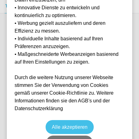
Tickets kaufen
Event-Info
FAQ
• Innovative Dienste zu entwickeln und
kontinuierlich zu optimieren.
• Werbung gezielt auszuliefern und deren
Verfügbare Kategorien (5)
Effizienz zu messen.
• Individuelle Inhalte basierend auf Ihren
Präferenzen anzuzeigen.
More info
• Maßgeschneiderte Werbeanzeigen basierend
auf Ihren Einstellungen zu zeigen.
Durch die weitere Nutzung unserer Webseite
stimmen Sie der Verwendung von Cookies
gemäß unserer Cookie-Richtlinie zu. Weitere
Informationen finden sie den AGB's und der
Datenschutzerklärung
Putney End - Home Section
Fußball
Premier League
30 Dec, 2026
20:00
10 verfügbar
Alle akzeptieren
London
Vereinigtes Königreich
Craven Cottage
Ticket(s)