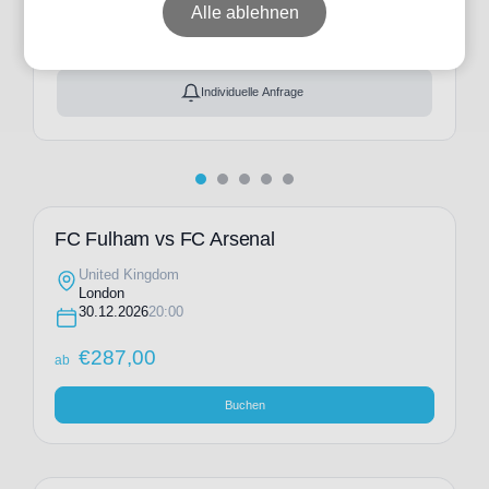
ab
€
287,00
Alle ablehnen
Ticket(s) + Hotel
+
ab
€
370,00
Individuelle Anfrage
FC Fulham vs FC Arsenal
United Kingdom
London
30.12.2026
20:00
€
287,00
ab
Buchen