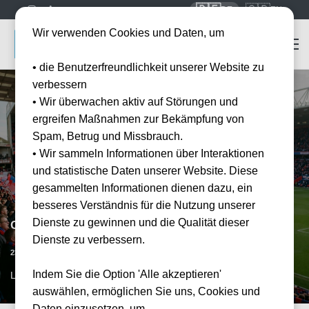
🇩🇪
🇬🇧
DE
EN
Wir verwenden Cookies und Daten, um
• die Benutzerfreundlichkeit unserer Website zu
verbessern
• Wir überwachen aktiv auf Störungen und
ergreifen Maßnahmen zur Bekämpfung von
Spam, Betrug und Missbrauch.
• Wir sammeln Informationen über Interaktionen
und statistische Daten unserer Website. Diese
gesammelten Informationen dienen dazu, ein
besseres Verständnis für die Nutzung unserer
Dienste zu gewinnen und die Qualität dieser
Crystal Palace vs Tottenham Hotspur
Dienste zu verbessern.
Vorraussichtliches Datum
23.01.2027
15:00
Indem Sie die Option 'Alle akzeptieren'
LON, GB
auswählen, ermöglichen Sie uns, Cookies und
Daten einzusetzen, um