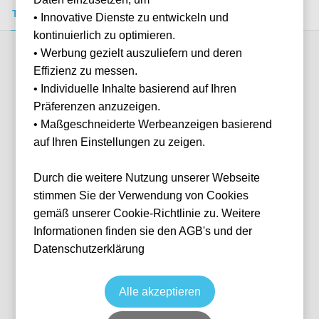
Tickets kaufen
Event-Info
FAQ
• Innovative Dienste zu entwickeln und
kontinuierlich zu optimieren.
• Werbung gezielt auszuliefern und deren
Verfügbare Kategorien (5)
Effizienz zu messen.
• Individuelle Inhalte basierend auf Ihren
Präferenzen anzuzeigen.
More info
• Maßgeschneiderte Werbeanzeigen basierend
auf Ihren Einstellungen zu zeigen.
Durch die weitere Nutzung unserer Webseite
stimmen Sie der Verwendung von Cookies
gemäß unserer Cookie-Richtlinie zu. Weitere
Informationen finden sie den AGB's und der
Datenschutzerklärung
Longside Home Section
Fußball
Premier League
23 Jan, 2027
15:00
10 verfügbar
Alle akzeptieren
London
Vereinigtes Königreich
Selhurst Park Stadium
Ticket(s)