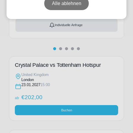
ab
€
202,00
Alle ablehnen
Ticket(s) + Hotel
+
ab
€
277,00
Individuelle Anfrage
Crystal Palace vs Tottenham Hotspur
United Kingdom
London
23.01.2027
15:00
€
202,00
ab
Buchen