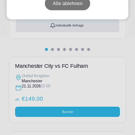
ab
€
149,00
Alle ablehnen
Ticket(s) + Hotel
+
ab
€
289,00
Individuelle Anfrage
Manchester City vs FC Fulham
United Kingdom
Manchester
21.11.2026
15:00
€
149,00
ab
Buchen