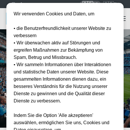
🇩🇪
🇬🇧
DE
EN
Wir verwenden Cookies und Daten, um
• die Benutzerfreundlichkeit unserer Website zu
verbessern
• Wir überwachen aktiv auf Störungen und
ergreifen Maßnahmen zur Bekämpfung von
Spam, Betrug und Missbrauch.
• Wir sammeln Informationen über Interaktionen
und statistische Daten unserer Website. Diese
gesammelten Informationen dienen dazu, ein
besseres Verständnis für die Nutzung unserer
Dienste zu gewinnen und die Qualität dieser
Manchester City vs FC Fulham
Dienste zu verbessern.
Datum bestätigt
21.11.2026
15:00
Indem Sie die Option 'Alle akzeptieren'
MAN, GB
auswählen, ermöglichen Sie uns, Cookies und
Daten einzusetzen, um