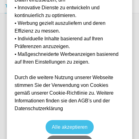
Tickets kaufen
Event-Info
FAQ
• Innovative Dienste zu entwickeln und
kontinuierlich zu optimieren.
• Werbung gezielt auszuliefern und deren
Verfügbare Kategorien (8)
Effizienz zu messen.
• Individuelle Inhalte basierend auf Ihren
Präferenzen anzuzeigen.
More info
• Maßgeschneiderte Werbeanzeigen basierend
auf Ihren Einstellungen zu zeigen.
Durch die weitere Nutzung unserer Webseite
stimmen Sie der Verwendung von Cookies
gemäß unserer Cookie-Richtlinie zu. Weitere
Informationen finden sie den AGB's und der
Datenschutzerklärung
93:20 Lounge
Fußball
Premier League
21 Nov, 2026
15:00
10 verfügbar
Alle akzeptieren
Manchester
Vereinigtes Königreich
Etihad Stadium
Ticket(s)