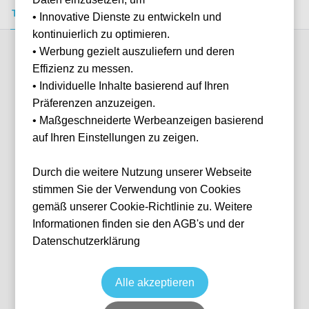
Tickets kaufen
Event-Info
FAQ
• Innovative Dienste zu entwickeln und
kontinuierlich zu optimieren.
• Werbung gezielt auszuliefern und deren
Verfügbare Kategorien (2)
Effizienz zu messen.
• Individuelle Inhalte basierend auf Ihren
Präferenzen anzuzeigen.
More info
• Maßgeschneiderte Werbeanzeigen basierend
auf Ihren Einstellungen zu zeigen.
Durch die weitere Nutzung unserer Webseite
stimmen Sie der Verwendung von Cookies
gemäß unserer Cookie-Richtlinie zu. Weitere
Informationen finden sie den AGB's und der
Datenschutzerklärung
Longside Upper - Block F41
Fußball
La Liga
20 Dec, 2026
15:00
10 verfügbar
Alle akzeptieren
Seville
ESP
Estadio Ramón Sánchez Pizjuán
Ticket(s)