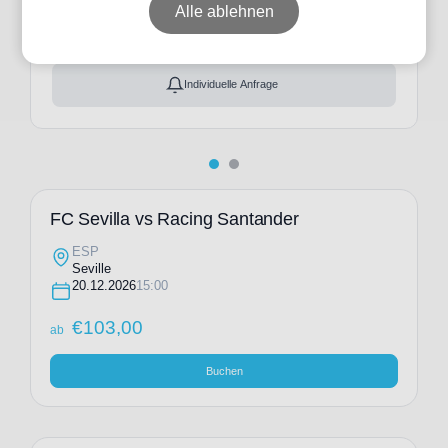
ab
€
103,00
Alle ablehnen
Ticket(s) + Hotel
+
ab
€
183,00
Individuelle Anfrage
FC Sevilla vs Racing Santander
ESP
Seville
20.12.2026
15:00
€
103,00
ab
Buchen