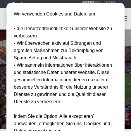
🇩🇪
🇬🇧
DE
EN
Wir verwenden Cookies und Daten, um
• die Benutzerfreundlichkeit unserer Website zu
verbessern
• Wir überwachen aktiv auf Störungen und
ergreifen Maßnahmen zur Bekämpfung von
Spam, Betrug und Missbrauch.
• Wir sammeln Informationen über Interaktionen
und statistische Daten unserer Website. Diese
gesammelten Informationen dienen dazu, ein
besseres Verständnis für die Nutzung unserer
Dienste zu gewinnen und die Qualität dieser
FC Sevilla vs Racing Santander
Dienste zu verbessern.
Vorraussichtliches Datum
20.12.2026
15:00
Indem Sie die Option 'Alle akzeptieren'
SVQ, ESP
auswählen, ermöglichen Sie uns, Cookies und
Daten einzusetzen, um