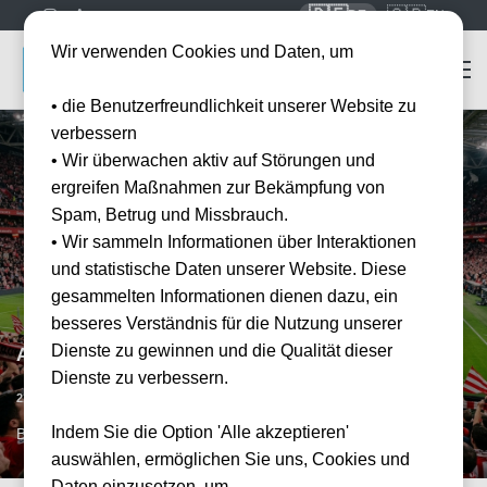
🇩🇪
🇬🇧
DE
EN
Wir verwenden Cookies und Daten, um
• die Benutzerfreundlichkeit unserer Website zu
verbessern
• Wir überwachen aktiv auf Störungen und
ergreifen Maßnahmen zur Bekämpfung von
Spam, Betrug und Missbrauch.
• Wir sammeln Informationen über Interaktionen
und statistische Daten unserer Website. Diese
gesammelten Informationen dienen dazu, ein
besseres Verständnis für die Nutzung unserer
Dienste zu gewinnen und die Qualität dieser
Athletic Bilbao vs Deportivo La Coruna
Dienste zu verbessern.
Vorraussichtliches Datum
21.04.2027
21:00
Indem Sie die Option 'Alle akzeptieren'
BIO, ESP
auswählen, ermöglichen Sie uns, Cookies und
Daten einzusetzen, um