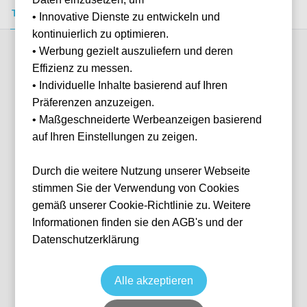
Tickets kaufen
Event-Info
FAQ
• Innovative Dienste zu entwickeln und
kontinuierlich zu optimieren.
• Werbung gezielt auszuliefern und deren
Verfügbare Kategorien (1)
Effizienz zu messen.
• Individuelle Inhalte basierend auf Ihren
Präferenzen anzuzeigen.
More info
• Maßgeschneiderte Werbeanzeigen basierend
auf Ihren Einstellungen zu zeigen.
Durch die weitere Nutzung unserer Webseite
stimmen Sie der Verwendung von Cookies
gemäß unserer Cookie-Richtlinie zu. Weitere
Informationen finden sie den AGB's und der
Datenschutzerklärung
Block 301/333
Fußball
La Liga
21 Apr, 2027
21:00
Keine Tickets verfügbar
Alle akzeptieren
Bilbao
ESP
San Mamés
Individuelle Anfrage