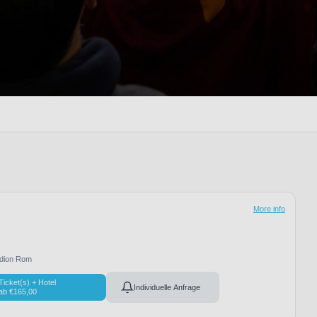
More info
adion Rom
Ticket(s) + Hotel
Individuelle Anfrage
ab
€
165,00