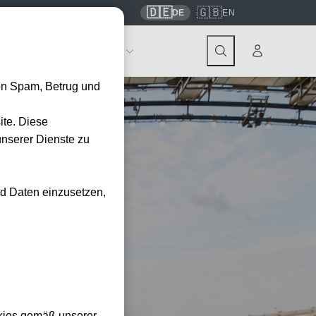
🇩🇪
🇬🇧
7559
contact@tickwell-travel.de
DE
EN
Events
Über Tickwell
on Spam, Betrug und
ite. Diese
unserer Dienste zu
nd Daten einzusetzen,
kies gemäß unserer