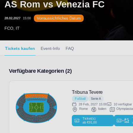
AS Rom vs Venezia FC
Vorraussichtliches Datum
28.02.2027
15:00
FCO, IT
Tickets kaufen
Event-Info
FAQ
Verfügbare Kategorien (2)
Tribuna Tevere
Fußball
Serie A
28 Feb, 2027
15:00
10 verfügbar
Rome
Italien
Olympiast
Ticket(s)
+
ab
€
91,00