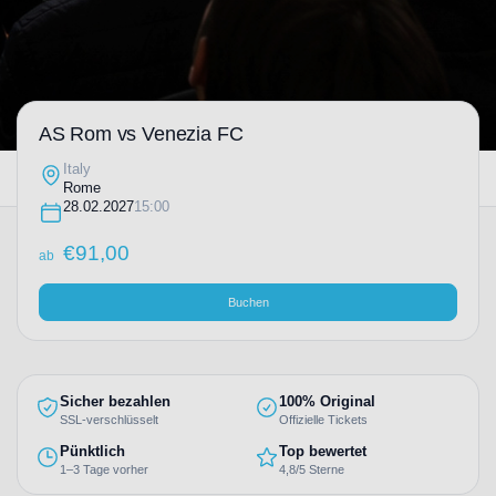
AS Rom vs Venezia FC
Italy
Rome
28.02.2027
15:00
€
91,00
ab
Buchen
Sicher bezahlen
100% Original
SSL-verschlüsselt
Offizielle Tickets
Pünktlich
Top bewertet
1–3 Tage vorher
4,8/5 Sterne