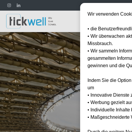
Wir verwenden Cooki
Fußball
• die Benutzerfreund
• Wir überwachen ak
Missbrauch.
• Wir sammeln Inform
gesammelten Informat
gewinnen und die Qua
Indem Sie die Option
um
• Innovative Dienste 
• Werbung gezielt au
• Individuelle Inhalt
• Maßgeschneiderte W
Durch die weitere N