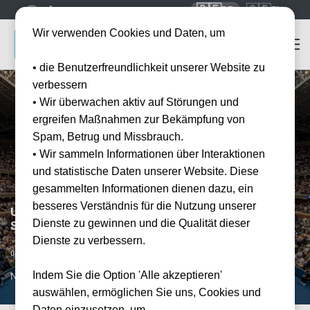
🇩🇪
🇬🇧
DE
EN
Wir verwenden Cookies und Daten, um
• die Benutzerfreundlichkeit unserer Website zu
verbessern
• Wir überwachen aktiv auf Störungen und
ergreifen Maßnahmen zur Bekämpfung von
Spam, Betrug und Missbrauch.
• Wir sammeln Informationen über Interaktionen
und statistische Daten unserer Website. Diese
gesammelten Informationen dienen dazu, ein
besseres Verständnis für die Nutzung unserer
US Open - Men’s / Women’s Quarterfinals - 8
Dienste zu gewinnen und die Qualität dieser
September - Night Session
Dienste zu verbessern.
Datum bestätigt
08.09.2026
19:00
Indem Sie die Option 'Alle akzeptieren'
NYC, US
auswählen, ermöglichen Sie uns, Cookies und
Daten einzusetzen, um