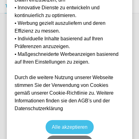
Tickets kaufen
Event-Info
FAQ
• Innovative Dienste zu entwickeln und
kontinuierlich zu optimieren.
• Werbung gezielt auszuliefern und deren
Verfügbare Kategorien (4)
Effizienz zu messen.
• Individuelle Inhalte basierend auf Ihren
Präferenzen anzuzeigen.
More info
• Maßgeschneiderte Werbeanzeigen basierend
auf Ihren Einstellungen zu zeigen.
Durch die weitere Nutzung unserer Webseite
stimmen Sie der Verwendung von Cookies
gemäß unserer Cookie-Richtlinie zu. Weitere
Informationen finden sie den AGB's und der
Datenschutzerklärung
Lower Tier Sideline
Tennis
Grand Slam: US Open
8 Sep, 2026
19:00
Keine Tickets verfügbar
Alle akzeptieren
New York
Vereinigte Staaten
Arthur Ashe Stadium
Individuelle Anfrage