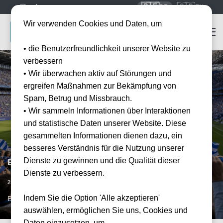
🇩🇪
🇬🇧
DE
EN
Wir verwenden Cookies und Daten, um
• die Benutzerfreundlichkeit unserer Website zu
verbessern
• Wir überwachen aktiv auf Störungen und
ergreifen Maßnahmen zur Bekämpfung von
Spam, Betrug und Missbrauch.
• Wir sammeln Informationen über Interaktionen
und statistische Daten unserer Website. Diese
gesammelten Informationen dienen dazu, ein
besseres Verständnis für die Nutzung unserer
Dienste zu gewinnen und die Qualität dieser
Espanyol Barcelona vs CA Osasuna
Dienste zu verbessern.
Vorraussichtliches Datum
21.02.2027
15:00
Indem Sie die Option 'Alle akzeptieren'
BCN, ESP
auswählen, ermöglichen Sie uns, Cookies und
Daten einzusetzen, um