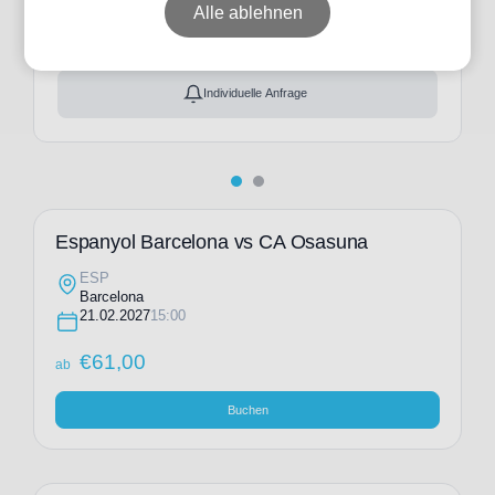
ab
€
61,00
Alle ablehnen
Ticket(s) + Hotel
+
ab
€
125,00
Individuelle Anfrage
Espanyol Barcelona vs CA Osasuna
ESP
Barcelona
21.02.2027
15:00
€
61,00
ab
Buchen