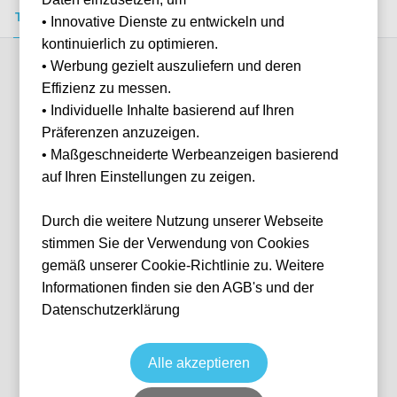
Tickets kaufen
Event-Info
FAQ
• Innovative Dienste zu entwickeln und
kontinuierlich zu optimieren.
• Werbung gezielt auszuliefern und deren
Verfügbare Kategorien (2)
Effizienz zu messen.
• Individuelle Inhalte basierend auf Ihren
Präferenzen anzuzeigen.
More info
• Maßgeschneiderte Werbeanzeigen basierend
auf Ihren Einstellungen zu zeigen.
Durch die weitere Nutzung unserer Webseite
stimmen Sie der Verwendung von Cookies
gemäß unserer Cookie-Richtlinie zu. Weitere
Informationen finden sie den AGB's und der
Datenschutzerklärung
Shortside
Fußball
La Liga
21 Feb, 2027
15:00
10 verfügbar
Alle akzeptieren
Barcelona
ESP
RCDE Stadium
Ticket(s)