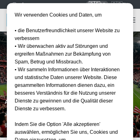
🇩🇪
🇬🇧
DE
EN
Wir verwenden Cookies und Daten, um
• die Benutzerfreundlichkeit unserer Website zu
verbessern
• Wir überwachen aktiv auf Störungen und
ergreifen Maßnahmen zur Bekämpfung von
Spam, Betrug und Missbrauch.
• Wir sammeln Informationen über Interaktionen
und statistische Daten unserer Website. Diese
gesammelten Informationen dienen dazu, ein
besseres Verständnis für die Nutzung unserer
Dienste zu gewinnen und die Qualität dieser
Athletic Bilbao vs Rayo Vallecano
Dienste zu verbessern.
Vorraussichtliches Datum
30.05.2027
15:00
Indem Sie die Option 'Alle akzeptieren'
BIO, ESP
auswählen, ermöglichen Sie uns, Cookies und
Daten einzusetzen, um