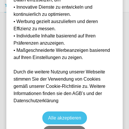
Tickets kaufen
Event-Info
FAQ
• Innovative Dienste zu entwickeln und
kontinuierlich zu optimieren.
• Werbung gezielt auszuliefern und deren
Verfügbare Kategorien (1)
Effizienz zu messen.
• Individuelle Inhalte basierend auf Ihren
Präferenzen anzuzeigen.
More info
• Maßgeschneiderte Werbeanzeigen basierend
auf Ihren Einstellungen zu zeigen.
Durch die weitere Nutzung unserer Webseite
stimmen Sie der Verwendung von Cookies
gemäß unserer Cookie-Richtlinie zu. Weitere
Informationen finden sie den AGB's und der
Datenschutzerklärung
Block 301/333
Fußball
La Liga
30 May, 2027
15:00
Keine Tickets verfügbar
Alle akzeptieren
Bilbao
ESP
San Mamés
Individuelle Anfrage