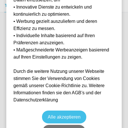
Tickets kaufen
Event-Info
FAQ
• Innovative Dienste zu entwickeln und
kontinuierlich zu optimieren.
• Werbung gezielt auszuliefern und deren
Verfügbare Kategorien (6)
Effizienz zu messen.
• Individuelle Inhalte basierend auf Ihren
Präferenzen anzuzeigen.
More info
• Maßgeschneiderte Werbeanzeigen basierend
auf Ihren Einstellungen zu zeigen.
Durch die weitere Nutzung unserer Webseite
stimmen Sie der Verwendung von Cookies
gemäß unserer Cookie-Richtlinie zu. Weitere
Informationen finden sie den AGB's und der
Datenschutzerklärung
Event Box VIP North (Lindner Hotel)
Fußball
1. Bundesliga
23 Jan, 2027
15:00
8 verfügbar
Alle akzeptieren
Leverkusen
Deutschland
BayArena
Ticket(s) + Hotel
+