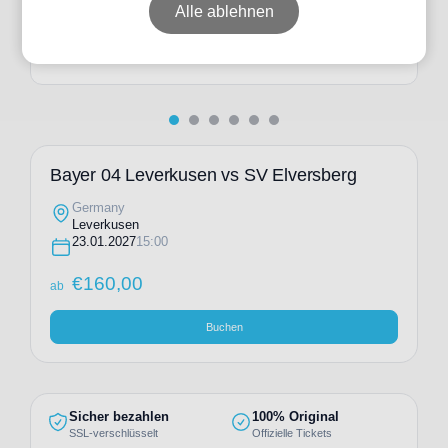
ab
€
273,00
Alle ablehnen
Individuelle Anfrage
Bayer 04 Leverkusen vs SV Elversberg
Germany
Leverkusen
23.01.2027
15:00
€
160,00
ab
Buchen
Sicher bezahlen
100% Original
SSL-verschlüsselt
Offizielle Tickets