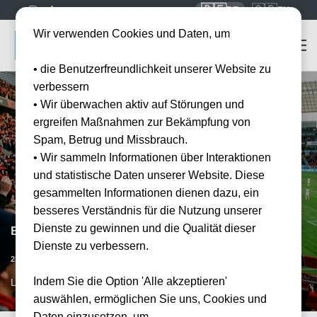
🇩🇪
🇬🇧
DE
EN
Wir verwenden Cookies und Daten, um
• die Benutzerfreundlichkeit unserer Website zu
verbessern
• Wir überwachen aktiv auf Störungen und
ergreifen Maßnahmen zur Bekämpfung von
Spam, Betrug und Missbrauch.
• Wir sammeln Informationen über Interaktionen
und statistische Daten unserer Website. Diese
gesammelten Informationen dienen dazu, ein
besseres Verständnis für die Nutzung unserer
Dienste zu gewinnen und die Qualität dieser
Bayer 04 Leverkusen vs SV Elversberg
Dienste zu verbessern.
Datum bestätigt
23.01.2027
15:00
Indem Sie die Option 'Alle akzeptieren'
LEV, DE
auswählen, ermöglichen Sie uns, Cookies und
Daten einzusetzen, um