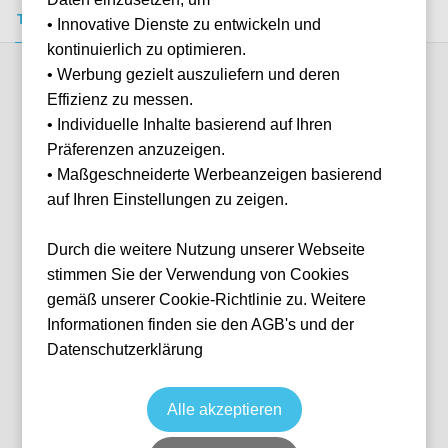
Tickets kaufen
Event-Info
FAQ
• Innovative Dienste zu entwickeln und
kontinuierlich zu optimieren.
• Werbung gezielt auszuliefern und deren
Verfügbare Kategorien (5)
Effizienz zu messen.
• Individuelle Inhalte basierend auf Ihren
Präferenzen anzuzeigen.
More info
• Maßgeschneiderte Werbeanzeigen basierend
auf Ihren Einstellungen zu zeigen.
Durch die weitere Nutzung unserer Webseite
stimmen Sie der Verwendung von Cookies
gemäß unserer Cookie-Richtlinie zu. Weitere
Informationen finden sie den AGB's und der
Datenschutzerklärung
Sitzplatz Gerade Oberrang
Fußball
1. Bundesliga
16 Jan, 2027
13:30
6 verfügbar
Alle akzeptieren
Hamburg
Deutschland
Volksparkstadion
Ticket(s) + Hotel
+