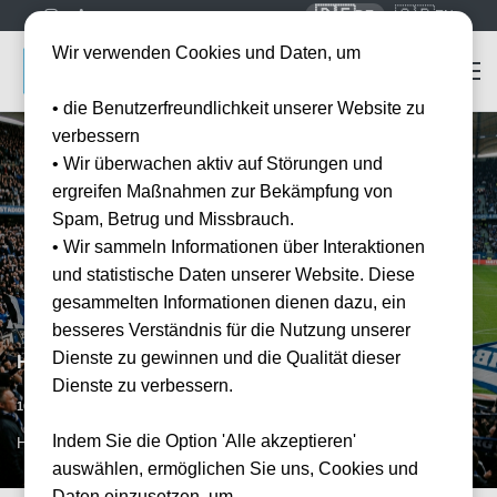
🇩🇪
🇬🇧
DE
EN
Wir verwenden Cookies und Daten, um
• die Benutzerfreundlichkeit unserer Website zu
verbessern
• Wir überwachen aktiv auf Störungen und
ergreifen Maßnahmen zur Bekämpfung von
Spam, Betrug und Missbrauch.
• Wir sammeln Informationen über Interaktionen
und statistische Daten unserer Website. Diese
gesammelten Informationen dienen dazu, ein
besseres Verständnis für die Nutzung unserer
Dienste zu gewinnen und die Qualität dieser
Hamburger SV vs FC Augsburg
Dienste zu verbessern.
Datum bestätigt
16.01.2027
13:30
Indem Sie die Option 'Alle akzeptieren'
HAM, DE
auswählen, ermöglichen Sie uns, Cookies und
Daten einzusetzen, um