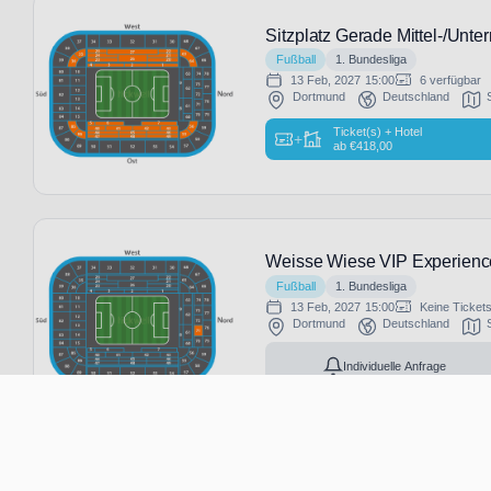
Sitzplatz Gerade Mittel-/Unte
Fußball
1. Bundesliga
13 Feb, 2027
15:00
6 verfügbar
Dortmund
Deutschland
Ticket(s) + Hotel
+
ab
€
418,00
Weisse Wiese VIP Experienc
Fußball
1. Bundesliga
13 Feb, 2027
15:00
Keine Ticket
Dortmund
Deutschland
Individuelle Anfrage
Alter Markt - VIP