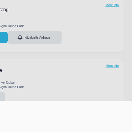
More info
rrang
Signal Iduna Park
Individuelle Anfrage
More info
e
s verfügbar
Signal Iduna Park
More info