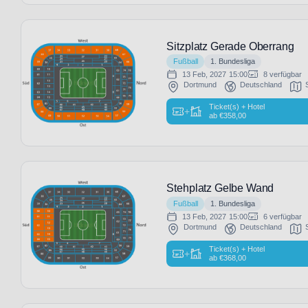
Sitzplatz Gerade Oberrang
Fußball
1. Bundesliga
13 Feb, 2027
15:00
8 verfügbar
Dortmund
Deutschland
Ticket(s) + Hotel
+
ab
€
358,00
Stehplatz Gelbe Wand
Fußball
1. Bundesliga
13 Feb, 2027
15:00
6 verfügbar
Dortmund
Deutschland
Ticket(s) + Hotel
+
ab
€
368,00