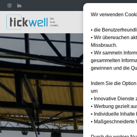
Wir verwenden Cooki
Fußball
• die Benutzerfreund
• Wir überwachen ak
Missbrauch.
• Wir sammeln Inform
gesammelten Informat
gewinnen und die Qua
Indem Sie die Option
um
• Innovative Dienste 
• Werbung gezielt au
• Individuelle Inhalt
• Maßgeschneiderte W
Durch die weitere N