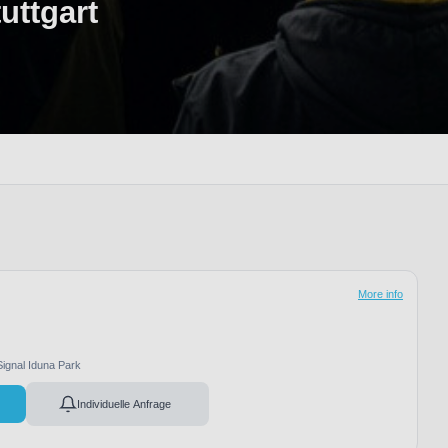
uttgart
More info
Signal Iduna Park
Individuelle Anfrage