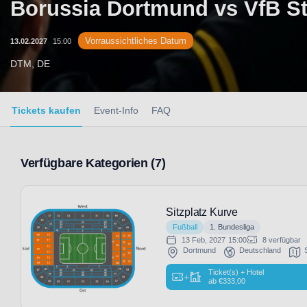
Borussia Dortmund vs VfB St
Vorraussichtliches Datum
13.02.2027
15:00
DTM, DE
Tickets kaufen
Event-Info
FAQ
Verfügbare Kategorien (7)
Sitzplatz Kurve
Fußball
1. Bundesliga
13 Feb, 2027
15:00
8 verfügbar
Dortmund
Deutschland
Ticket(s) + Hotel
+
ab
€
333,00