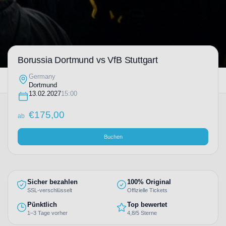
Borussia Dortmund vs VfB Stuttgart
Germany
Dortmund
13.02.2027
15:00
€
175,00
ab
Buchen
Sicher bezahlen
100% Original
SSL-verschlüsselt
Offizielle Tickets
Pünktlich
Top bewertet
1–3 Tage vorher
4,8/5 Sterne