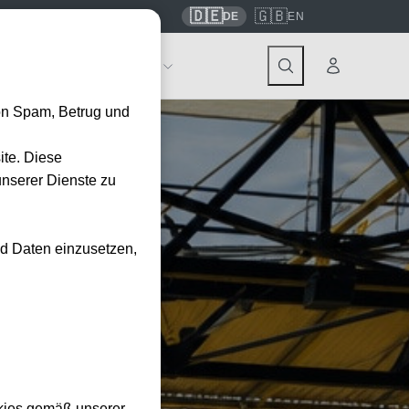
🇩🇪
🇬🇧
7559
contact@tickwell-travel.de
DE
EN
Events
Über Tickwell
on Spam, Betrug und
ite. Diese
unserer Dienste zu
nd Daten einzusetzen,
kies gemäß unserer