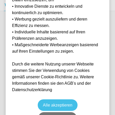
Tickets kaufen
Event-Info
FAQ
• Innovative Dienste zu entwickeln und
kontinuierlich zu optimieren.
• Werbung gezielt auszuliefern und deren
Verfügbare Kategorien (7)
Effizienz zu messen.
• Individuelle Inhalte basierend auf Ihren
Präferenzen anzuzeigen.
More info
• Maßgeschneiderte Werbeanzeigen basierend
auf Ihren Einstellungen zu zeigen.
Durch die weitere Nutzung unserer Webseite
stimmen Sie der Verwendung von Cookies
gemäß unserer Cookie-Richtlinie zu. Weitere
Informationen finden sie den AGB's und der
Datenschutzerklärung
Stehplatz Gelbe Wand
Fußball
1. Bundesliga
30 Jan, 2027
15:00
8 verfügbar
Alle akzeptieren
Dortmund
Deutschland
Signal Iduna Park
Ticket(s) + Hotel
+