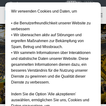
🇩🇪
🇬🇧
DE
EN
Wir verwenden Cookies und Daten, um
• die Benutzerfreundlichkeit unserer Website zu
verbessern
• Wir überwachen aktiv auf Störungen und
ergreifen Maßnahmen zur Bekämpfung von
Spam, Betrug und Missbrauch.
• Wir sammeln Informationen über Interaktionen
und statistische Daten unserer Website. Diese
gesammelten Informationen dienen dazu, ein
besseres Verständnis für die Nutzung unserer
Dienste zu gewinnen und die Qualität dieser
Borussia Dortmund vs TSG Hoffenheim
Dienste zu verbessern.
Vorraussichtliches Datum
30.01.2027
15:00
Indem Sie die Option 'Alle akzeptieren'
DTM, DE
auswählen, ermöglichen Sie uns, Cookies und
Daten einzusetzen, um