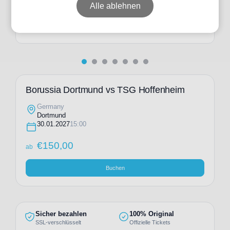
ab
€
276,00
Alle ablehnen
Individuelle Anfrage
Borussia Dortmund vs TSG Hoffenheim
Germany
Dortmund
30.01.2027
15:00
€
150,00
ab
Buchen
Sicher bezahlen
100% Original
SSL-verschlüsselt
Offizielle Tickets