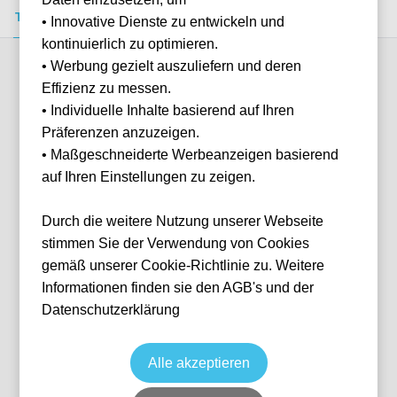
Tickets kaufen
Event-Info
FAQ
• Innovative Dienste zu entwickeln und
kontinuierlich zu optimieren.
• Werbung gezielt auszuliefern und deren
Verfügbare Kategorien (7)
Effizienz zu messen.
• Individuelle Inhalte basierend auf Ihren
Präferenzen anzuzeigen.
More info
• Maßgeschneiderte Werbeanzeigen basierend
auf Ihren Einstellungen zu zeigen.
Durch die weitere Nutzung unserer Webseite
stimmen Sie der Verwendung von Cookies
gemäß unserer Cookie-Richtlinie zu. Weitere
Informationen finden sie den AGB's und der
Datenschutzerklärung
Sitzplatz Kurve
Fußball
1. Bundesliga
9 Jan, 2027
8 verfügbar
Alle akzeptieren
Stuttgart
Deutschland
MHP Arena Stuttgart
Ticket(s) + Hotel
+