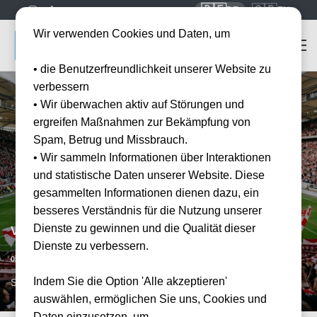
🇩🇪
🇬🇧
DE
EN
Wir verwenden Cookies und Daten, um
• die Benutzerfreundlichkeit unserer Website zu
verbessern
• Wir überwachen aktiv auf Störungen und
ergreifen Maßnahmen zur Bekämpfung von
Spam, Betrug und Missbrauch.
• Wir sammeln Informationen über Interaktionen
und statistische Daten unserer Website. Diese
gesammelten Informationen dienen dazu, ein
besseres Verständnis für die Nutzung unserer
Dienste zu gewinnen und die Qualität dieser
VfB Stuttgart vs FC Augsburg
Dienste zu verbessern.
Vorraussichtliches Datum
09.01.2027
Indem Sie die Option 'Alle akzeptieren'
STR, DE
auswählen, ermöglichen Sie uns, Cookies und
Daten einzusetzen, um