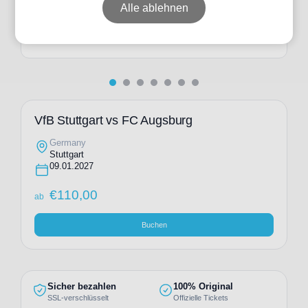
ab
€
181,00
Alle ablehnen
Individuelle Anfrage
VfB Stuttgart vs FC Augsburg
Germany
Stuttgart
09.01.2027
€
110,00
ab
Buchen
Sicher bezahlen
100% Original
SSL-verschlüsselt
Offizielle Tickets