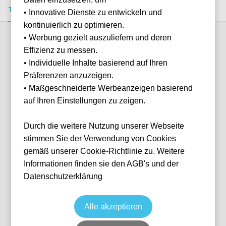
Tickets kaufen
Event-Info
FAQ
• Innovative Dienste zu entwickeln und
kontinuierlich zu optimieren.
• Werbung gezielt auszuliefern und deren
Verfügbare Kategorien (5)
Effizienz zu messen.
• Individuelle Inhalte basierend auf Ihren
Präferenzen anzuzeigen.
More info
• Maßgeschneiderte Werbeanzeigen basierend
auf Ihren Einstellungen zu zeigen.
Durch die weitere Nutzung unserer Webseite
stimmen Sie der Verwendung von Cookies
gemäß unserer Cookie-Richtlinie zu. Weitere
Informationen finden sie den AGB's und der
Datenschutzerklärung
Shortside Standing
Fußball
Jupiler Pro League
13 Mar, 2027
15:00
10 verfügbar
Alle akzeptieren
ANR
Belgien
Bosuilstadion
Ticket(s)