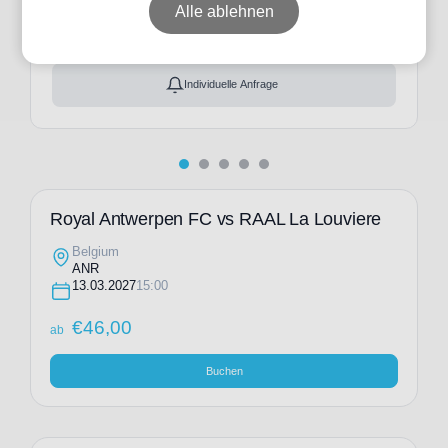
ab
€
46,00
Alle ablehnen
Ticket(s) + Hotel
+
ab
€
176,00
Individuelle Anfrage
Royal Antwerpen FC vs RAAL La Louviere
Belgium
ANR
13.03.2027
15:00
€
46,00
ab
Buchen