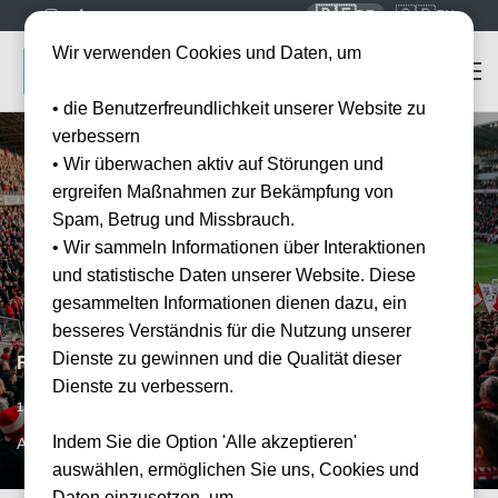
🇩🇪
🇬🇧
DE
EN
Wir verwenden Cookies und Daten, um
• die Benutzerfreundlichkeit unserer Website zu
verbessern
• Wir überwachen aktiv auf Störungen und
ergreifen Maßnahmen zur Bekämpfung von
Spam, Betrug und Missbrauch.
• Wir sammeln Informationen über Interaktionen
und statistische Daten unserer Website. Diese
gesammelten Informationen dienen dazu, ein
besseres Verständnis für die Nutzung unserer
Dienste zu gewinnen und die Qualität dieser
Royal Antwerpen FC vs RAAL La Louviere
Dienste zu verbessern.
Vorraussichtliches Datum
13.03.2027
15:00
Indem Sie die Option 'Alle akzeptieren'
ANR, BE
auswählen, ermöglichen Sie uns, Cookies und
Daten einzusetzen, um