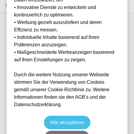
Tickets kaufen
Event-Info
FAQ
• Innovative Dienste zu entwickeln und
kontinuierlich zu optimieren.
• Werbung gezielt auszuliefern und deren
Verfügbare Kategorien (4)
Effizienz zu messen.
• Individuelle Inhalte basierend auf Ihren
Präferenzen anzuzeigen.
More info
• Maßgeschneiderte Werbeanzeigen basierend
auf Ihren Einstellungen zu zeigen.
Durch die weitere Nutzung unserer Webseite
stimmen Sie der Verwendung von Cookies
gemäß unserer Cookie-Richtlinie zu. Weitere
Informationen finden sie den AGB's und der
Datenschutzerklärung
Longside Block 111
Fußball
Jupiler Pro League
30 Jan, 2027
15:00
10 verfügbar
Alle akzeptieren
ANR
Belgien
Bosuilstadion
Ticket(s)