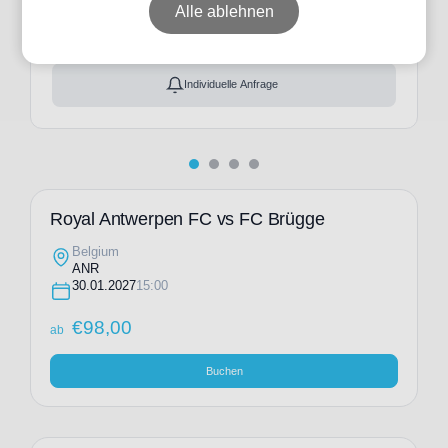
ab
€
98,00
Alle ablehnen
Ticket(s) + Hotel
+
ab
€
187,00
Individuelle Anfrage
Royal Antwerpen FC vs FC Brügge
Belgium
ANR
30.01.2027
15:00
€
98,00
ab
Buchen