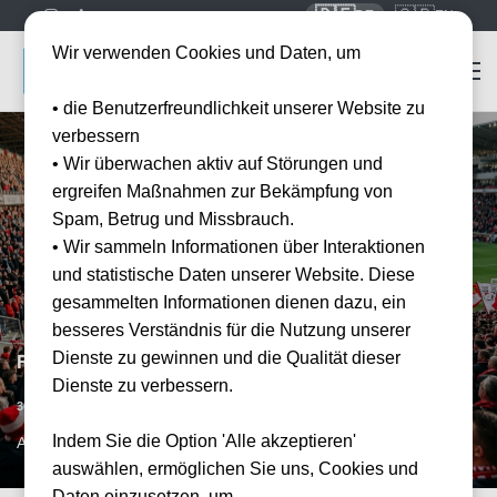
🇩🇪
🇬🇧
DE
EN
Wir verwenden Cookies und Daten, um
• die Benutzerfreundlichkeit unserer Website zu
verbessern
• Wir überwachen aktiv auf Störungen und
ergreifen Maßnahmen zur Bekämpfung von
Spam, Betrug und Missbrauch.
• Wir sammeln Informationen über Interaktionen
und statistische Daten unserer Website. Diese
gesammelten Informationen dienen dazu, ein
besseres Verständnis für die Nutzung unserer
Dienste zu gewinnen und die Qualität dieser
Royal Antwerpen FC vs FC Brügge
Dienste zu verbessern.
Vorraussichtliches Datum
30.01.2027
15:00
Indem Sie die Option 'Alle akzeptieren'
ANR, BE
auswählen, ermöglichen Sie uns, Cookies und
Daten einzusetzen, um