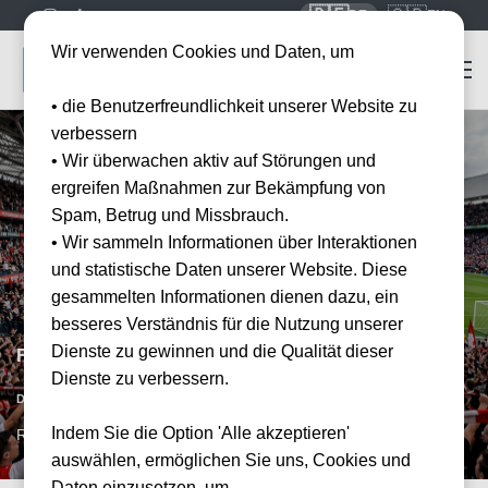
🇩🇪
🇬🇧
DE
EN
Wir verwenden Cookies und Daten, um
• die Benutzerfreundlichkeit unserer Website zu
verbessern
• Wir überwachen aktiv auf Störungen und
ergreifen Maßnahmen zur Bekämpfung von
Spam, Betrug und Missbrauch.
• Wir sammeln Informationen über Interaktionen
und statistische Daten unserer Website. Diese
gesammelten Informationen dienen dazu, ein
besseres Verständnis für die Nutzung unserer
Dienste zu gewinnen und die Qualität dieser
Feyenoord Rotterdam vs NAC Breda
Dienste zu verbessern.
Vorraussichtliches Datum
Datum wird noch bekanntgegeben
Indem Sie die Option 'Alle akzeptieren'
RTM, NL
auswählen, ermöglichen Sie uns, Cookies und
Daten einzusetzen, um