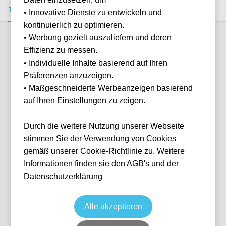
Tickets kaufen
Event-Info
FAQ
• Innovative Dienste zu entwickeln und
kontinuierlich zu optimieren.
• Werbung gezielt auszuliefern und deren
Verfügbare Kategorien (6)
Effizienz zu messen.
• Individuelle Inhalte basierend auf Ihren
Präferenzen anzuzeigen.
More info
• Maßgeschneiderte Werbeanzeigen basierend
auf Ihren Einstellungen zu zeigen.
Durch die weitere Nutzung unserer Webseite
stimmen Sie der Verwendung von Cookies
gemäß unserer Cookie-Richtlinie zu. Weitere
Informationen finden sie den AGB's und der
Datenschutzerklärung
Hotel New York - Shortside Package
Fußball
Eredivisie
Datum wird noch bekanntgegeben
Keine Tickets verfügbar
Alle akzeptieren
RTM
Niederlande
De Kuip
Individuelle Anfrage