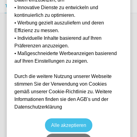
Tickets kaufen
Event-Info
FAQ
• Innovative Dienste zu entwickeln und
kontinuierlich zu optimieren.
• Werbung gezielt auszuliefern und deren
Verfügbare Kategorien (3)
Effizienz zu messen.
• Individuelle Inhalte basierend auf Ihren
Präferenzen anzuzeigen.
More info
• Maßgeschneiderte Werbeanzeigen basierend
auf Ihren Einstellungen zu zeigen.
Durch die weitere Nutzung unserer Webseite
stimmen Sie der Verwendung von Cookies
gemäß unserer Cookie-Richtlinie zu. Weitere
Informationen finden sie den AGB's und der
Datenschutzerklärung
Le Pavillon (cocktail) - Day Session
Tennis
Grand Slam: Roland Garros
28 May, 2027
10:00
Keine Tickets verfügbar
Alle akzeptieren
Paris
Frankreich
Court Philippe-Chatrier
Individuelle Anfrage