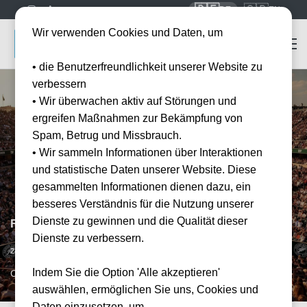
🇩🇪
🇬🇧
DE
EN
Wir verwenden Cookies und Daten, um
• die Benutzerfreundlichkeit unserer Website zu
verbessern
• Wir überwachen aktiv auf Störungen und
ergreifen Maßnahmen zur Bekämpfung von
Spam, Betrug und Missbrauch.
• Wir sammeln Informationen über Interaktionen
und statistische Daten unserer Website. Diese
gesammelten Informationen dienen dazu, ein
besseres Verständnis für die Nutzung unserer
Dienste zu gewinnen und die Qualität dieser
Roland-Garros Day 6 - 3rd Round - Day Session
Dienste zu verbessern.
Datum bestätigt
28.05.2027
10:00
Indem Sie die Option 'Alle akzeptieren'
CDG, FR
auswählen, ermöglichen Sie uns, Cookies und
Daten einzusetzen, um