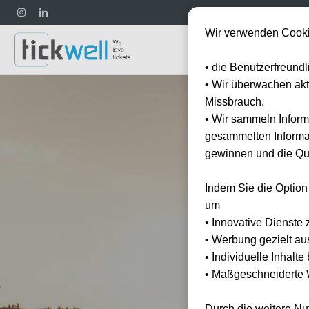
Wir verwenden Cooki
Fußball
• die Benutzerfreund
• Wir überwachen ak
Missbrauch.
• Wir sammeln Inform
gesammelten Informat
gewinnen und die Qua
Indem Sie die Option
um
• Innovative Dienste 
• Werbung gezielt au
• Individuelle Inhalt
• Maßgeschneiderte W
Durch die weitere N