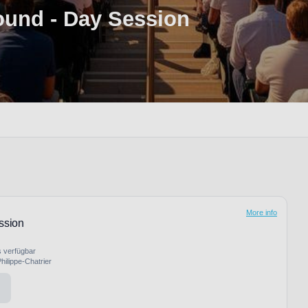
ound - Day Session
More info
ssion
s verfügbar
hilippe-Chatrier