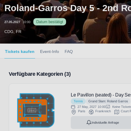
Roland-Garros Day 5 - 2nd R
Datum bestätigt
27.05.2027
10:00
CDG, FR
Tickets kaufen
Event-Info
FAQ
Verfügbare Kategorien (3)
Le Pavillon (seated) - Day Se
Tennis
Grand Slam: Roland Garros
27 May, 2027
10:00
Keine Ticket
Paris
Frankreich
Court P
Individuelle Anfrage