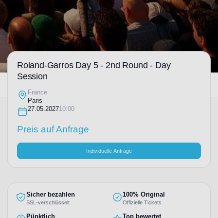
Roland-Garros Day 5 - 2nd Round - Day
Session
France
Paris
27.05.2027
10:00
Preis auf Anfrage
Individuelle Anfrage
Sicher bezahlen
100% Original
SSL-verschlüsselt
Offizielle Tickets
Pünktlich
Top bewertet