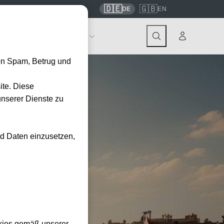
🇩🇪
🇬🇧
7559
contact@tickwell-travel.de
DE
EN
Events
Über Tickwell
on Spam, Betrug und
ite. Diese
unserer Dienste zu
nd Daten einzusetzen,
kies gemäß unserer