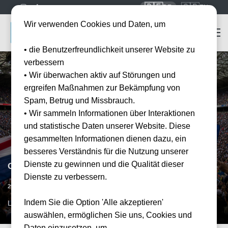
🇩🇪
🇬🇧
DE
EN
Wir verwenden Cookies und Daten, um
• die Benutzerfreundlichkeit unserer Website zu
verbessern
• Wir überwachen aktiv auf Störungen und
ergreifen Maßnahmen zur Bekämpfung von
Spam, Betrug und Missbrauch.
• Wir sammeln Informationen über Interaktionen
und statistische Daten unserer Website. Diese
gesammelten Informationen dienen dazu, ein
besseres Verständnis für die Nutzung unserer
Dienste zu gewinnen und die Qualität dieser
Olympique Lyon vs Paris FC
Dienste zu verbessern.
Datum bestätigt
29.05.2027
15:00
Indem Sie die Option 'Alle akzeptieren'
LYS, FR
auswählen, ermöglichen Sie uns, Cookies und
Daten einzusetzen, um