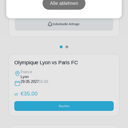
ab
€
35,00
Alle ablehnen
Ticket(s) + Hotel
+
ab
€
130,00
Individuelle Anfrage
Olympique Lyon vs Paris FC
France
Lyon
29.05.2027
15:00
€
35,00
ab
Buchen