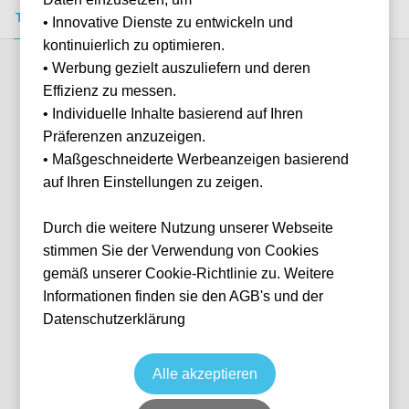
Tickets kaufen
Event-Info
FAQ
• Innovative Dienste zu entwickeln und
kontinuierlich zu optimieren.
• Werbung gezielt auszuliefern und deren
Verfügbare Kategorien (2)
Effizienz zu messen.
• Individuelle Inhalte basierend auf Ihren
Präferenzen anzuzeigen.
More info
• Maßgeschneiderte Werbeanzeigen basierend
auf Ihren Einstellungen zu zeigen.
Durch die weitere Nutzung unserer Webseite
stimmen Sie der Verwendung von Cookies
gemäß unserer Cookie-Richtlinie zu. Weitere
Informationen finden sie den AGB's und der
Datenschutzerklärung
Block 436
Fußball
Ligue 1
29 May, 2027
15:00
10 verfügbar
Alle akzeptieren
Lyon
Frankreich
Groupama Stadium
Ticket(s)