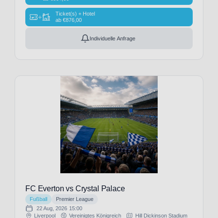
Patriots
(1)
Ticket(s) + Hotel
+
ab
€
876,00
New
Orleans
Individuelle Anfrage
Saints
(1)
New
York
Jets
(1)
Newcastle
United
(12)
Newcastle
United-
TEST
(1)
Norwich
CIty
(2)
FC Everton vs Crystal Palace
Nottingham
Fußball
Premier League
Forest
(11)
22 Aug, 2026
15:00
OGC
Liverpool
Vereinigtes Königreich
Hill Dickinson Stadium