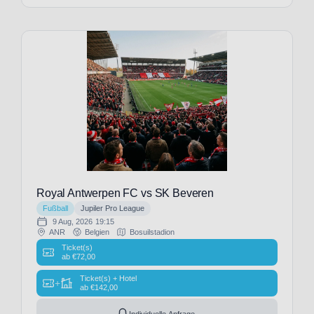
Musik
Veranstalter
(29)
NFL
(4)
Oktoberfest
(1)
1. FC
Tennis
Heidenheim
(69)
1846
(15)
1.
FC
Köln
(34)
Royal Antwerpen FC vs SK Beveren
1. FC
Fußball
Jupiler Pro League
Union
9 Aug, 2026
19:15
Berlin
ANR
Belgien
Bosuilstadion
(33)
Ticket(s)
ab
€
72,00
1.
FSV
Ticket(s) + Hotel
+
ab
€
142,00
Mainz
05
Individuelle Anfrage