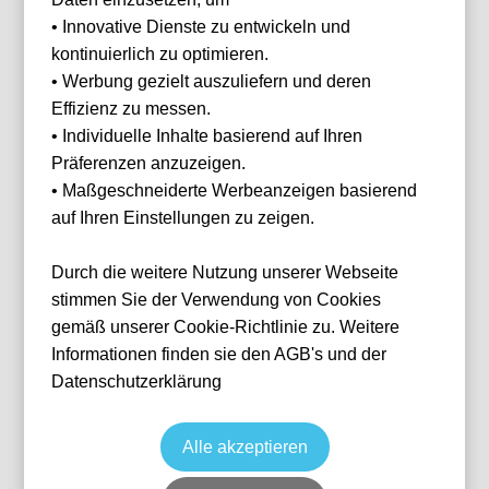
franz@tickwell-
MotoGP
Great Britain GP 2026
travel.de
• Innovative Dienste zu entwickeln und
7 Aug, 2026
Mo. - Fr. 10:00
kontinuierlich zu optimieren.
EMA
Vereinigtes Königreich
Silverstone
Uhr - 16:00 Uhr
WhatsApp +49
• Werbung gezielt auszuliefern und deren
Individuelle Anfrage
1514 1333875
Effizienz zu messen.
• Individuelle Inhalte basierend auf Ihren
WhatsApp
Präferenzen anzuzeigen.
• Maßgeschneiderte Werbeanzeigen basierend
auf Ihren Einstellungen zu zeigen.
Zurücksetzen
FILTER
Durch die weitere Nutzung unserer Webseite
stimmen Sie der Verwendung von Cookies
Datum
gemäß unserer Cookie-Richtlinie zu. Weitere
Informationen finden sie den AGB's und der
Datenschutzerklärung
Preis
FC Brügge vs KV Kortrijk
Alle akzeptieren
Fußball
Jupiler Pro League
7 Aug, 2026
20:45
OST
Belgien
Jan Breydelstadion