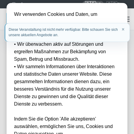
🇩🇪
🇬🇧
DE
EN
Wir verwenden Cookies und Daten, um
• die Benutzerfreundlichkeit unserer Website zu
Diese Veranstaltung ist nicht mehr verfügbar. Bitte schauen Sie sich
unsere aktuellen Angebote an.
verbessern
• Wir überwachen aktiv auf Störungen und
FILTER
Events
Filter
ergreifen Maßnahmen zur Bekämpfung von
1151 Events gefunden
Spam, Betrug und Missbrauch.
Wie
• Wir sammeln Informationen über Interaktionen
können
und statistische Daten unserer Website. Diese
wir
Ihnen
gesammelten Informationen dienen dazu, ein
helfen?
besseres Verständnis für die Nutzung unserer
Haben Sie Fragen
Dienste zu gewinnen und die Qualität dieser
oder Wünsche?
Dienste zu verbessern.
Dann melden Sie
sich gerne bei
uns.
Indem Sie die Option 'Alle akzeptieren'
Franz Helmer
auswählen, ermöglichen Sie uns, Cookies und
E-Mail
MotoGP: Grand Prix Great Britain 2026
Daten einzusetzen, um