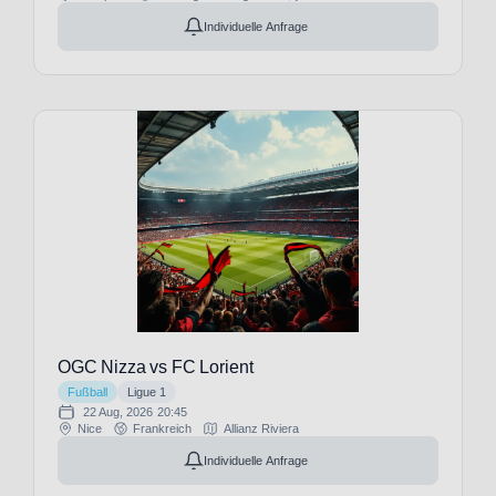
Nizza
Individuelle Anfrage
(19)
Olympique
Lyon
(19)
Olympique
Marseille
(3)
Oud-
Heverlee
Leuven
(3)
PEC
Zwolle
(1)
PSV
OGC Nizza vs FC Lorient
Eindhoven
Fußball
Ligue 1
(1)
22 Aug, 2026
20:45
Nice
Frankreich
Allianz Riviera
Paris
FC
Individuelle Anfrage
(3)