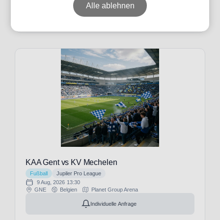
Alle ablehnen
Individuelle Anfrage
Event-
Typ
Festival
(1)
Football
(3)
Formel
1 2026
(15)
Formel
1 2027
KAA Gent vs KV Mechelen
(13)
Fußball
Jupiler Pro League
Fußball
9 Aug, 2026
13:30
GNE
Belgien
Planet Group Arena
(1013)
MotoGP
Individuelle Anfrage
(3)