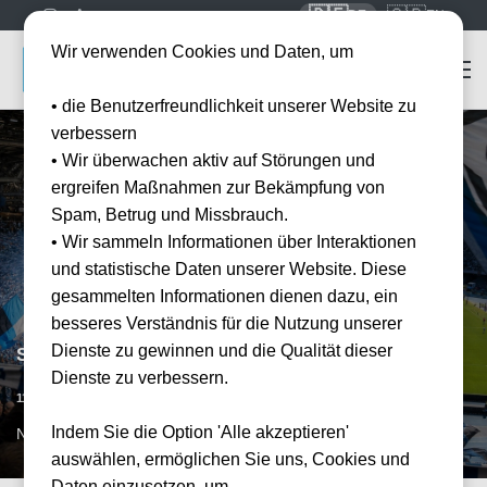
🇩🇪
🇬🇧
DE
EN
Wir verwenden Cookies und Daten, um
• die Benutzerfreundlichkeit unserer Website zu
verbessern
• Wir überwachen aktiv auf Störungen und
ergreifen Maßnahmen zur Bekämpfung von
Spam, Betrug und Missbrauch.
• Wir sammeln Informationen über Interaktionen
und statistische Daten unserer Website. Diese
gesammelten Informationen dienen dazu, ein
besseres Verständnis für die Nutzung unserer
Dienste zu gewinnen und die Qualität dieser
SSC Neapel vs US Sassuolo
Dienste zu verbessern.
Datum bestätigt
11.04.2027
15:00
Indem Sie die Option 'Alle akzeptieren'
NAP, IT
auswählen, ermöglichen Sie uns, Cookies und
Daten einzusetzen, um