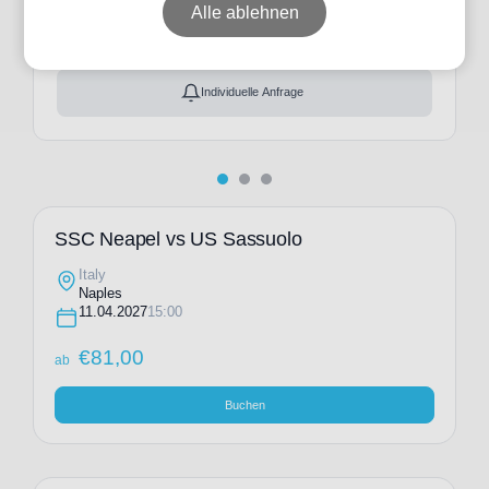
ab
€
81,00
Alle ablehnen
Ticket(s) + Hotel
+
ab
€
205,00
Individuelle Anfrage
SSC Neapel vs US Sassuolo
Italy
Naples
11.04.2027
15:00
€
81,00
ab
Buchen