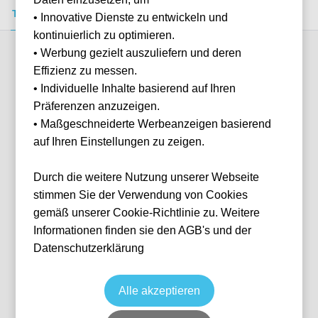
Tickets kaufen
Event-Info
FAQ
• Innovative Dienste zu entwickeln und
kontinuierlich zu optimieren.
• Werbung gezielt auszuliefern und deren
Verfügbare Kategorien (3)
Effizienz zu messen.
• Individuelle Inhalte basierend auf Ihren
Präferenzen anzuzeigen.
More info
• Maßgeschneiderte Werbeanzeigen basierend
auf Ihren Einstellungen zu zeigen.
Durch die weitere Nutzung unserer Webseite
stimmen Sie der Verwendung von Cookies
gemäß unserer Cookie-Richtlinie zu. Weitere
Informationen finden sie den AGB's und der
Datenschutzerklärung
Distinti Inferiori
Fußball
Serie A
11 Apr, 2027
15:00
10 verfügbar
Alle akzeptieren
Naples
Italien
Stadio Diego Armando Maradona
Ticket(s)