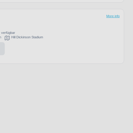
More info
s verfügbar
h
Hill Dickinson Stadium