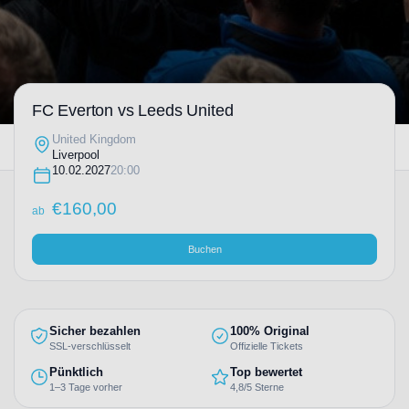
FC Everton vs Leeds United
United Kingdom
Liverpool
10.02.2027
20:00
€
160,00
ab
Buchen
Sicher bezahlen
100% Original
SSL-verschlüsselt
Offizielle Tickets
Pünktlich
Top bewertet
1–3 Tage vorher
4,8/5 Sterne