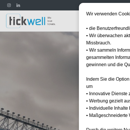
Wir verwenden Cooki
Fußball
• die Benutzerfreund
• Wir überwachen ak
Missbrauch.
• Wir sammeln Inform
gesammelten Informat
gewinnen und die Qua
Indem Sie die Option
um
• Innovative Dienste 
• Werbung gezielt au
• Individuelle Inhalt
• Maßgeschneiderte W
Durch die weitere N