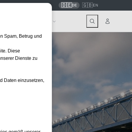
🇩🇪
🇬🇧
7559
contact@tickwell-travel.de
DE
EN
Events
Über Tickwell
on Spam, Betrug und
ite. Diese
unserer Dienste zu
nd Daten einzusetzen,
kies gemäß unserer