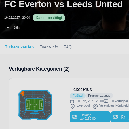
FC Everton vs Leeds United
Datum bestätigt
10.02.2027
20:00
LPL, GB
Tickets kaufen
Event-Info
FAQ
Verfügbare Kategorien (2)
Ticket Plus
Fußball
Premier League
10 Feb, 2027
20:00
10 verfügbar
Liverpool
Vereinigtes Königreic
Ticket(s)
+
ab
€
160,00