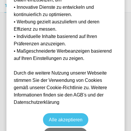
Tickets kaufen
Event-Info
FAQ
• Innovative Dienste zu entwickeln und
kontinuierlich zu optimieren.
• Werbung gezielt auszuliefern und deren
Verfügbare Kategorien (5)
Effizienz zu messen.
• Individuelle Inhalte basierend auf Ihren
Präferenzen anzuzeigen.
More info
• Maßgeschneiderte Werbeanzeigen basierend
auf Ihren Einstellungen zu zeigen.
Durch die weitere Nutzung unserer Webseite
stimmen Sie der Verwendung von Cookies
gemäß unserer Cookie-Richtlinie zu. Weitere
Informationen finden sie den AGB's und der
Datenschutzerklärung
Putney End - Home Section
Fußball
Premier League
28 Nov, 2026
15:00
10 verfügbar
Alle akzeptieren
London
Vereinigtes Königreich
Craven Cottage
Ticket(s)