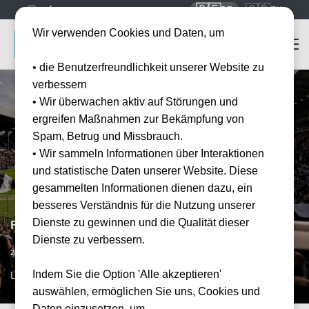
🇩🇪
🇬🇧
DE
EN
Wir verwenden Cookies und Daten, um
• die Benutzerfreundlichkeit unserer Website zu
verbessern
• Wir überwachen aktiv auf Störungen und
ergreifen Maßnahmen zur Bekämpfung von
Spam, Betrug und Missbrauch.
• Wir sammeln Informationen über Interaktionen
und statistische Daten unserer Website. Diese
gesammelten Informationen dienen dazu, ein
besseres Verständnis für die Nutzung unserer
Dienste zu gewinnen und die Qualität dieser
FC Fulham vs AFC Bournemouth
Dienste zu verbessern.
Datum bestätigt
28.11.2026
15:00
Indem Sie die Option 'Alle akzeptieren'
LON, GB
auswählen, ermöglichen Sie uns, Cookies und
Daten einzusetzen, um