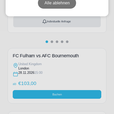
ab
€
103,00
Alle ablehnen
Ticket(s) + Hotel
+
ab
€
191,00
Individuelle Anfrage
FC Fulham vs AFC Bournemouth
United Kingdom
London
28.11.2026
15:00
€
103,00
ab
Buchen