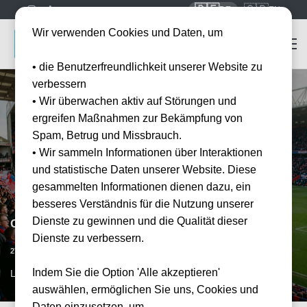
🇩🇪
🇬🇧
DE
EN
Wir verwenden Cookies und Daten, um
• die Benutzerfreundlichkeit unserer Website zu
verbessern
• Wir überwachen aktiv auf Störungen und
ergreifen Maßnahmen zur Bekämpfung von
Spam, Betrug und Missbrauch.
• Wir sammeln Informationen über Interaktionen
und statistische Daten unserer Website. Diese
gesammelten Informationen dienen dazu, ein
besseres Verständnis für die Nutzung unserer
Dienste zu gewinnen und die Qualität dieser
Crystal Palace vs AFC Sunderland
Dienste zu verbessern.
Vorraussichtliches Datum
27.02.2027
15:00
Indem Sie die Option 'Alle akzeptieren'
LON, GB
auswählen, ermöglichen Sie uns, Cookies und
Daten einzusetzen, um