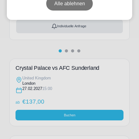
ab
€
137,00
Alle ablehnen
Ticket(s) + Hotel
+
ab
€
215,00
Individuelle Anfrage
Crystal Palace vs AFC Sunderland
United Kingdom
London
27.02.2027
15:00
€
137,00
ab
Buchen