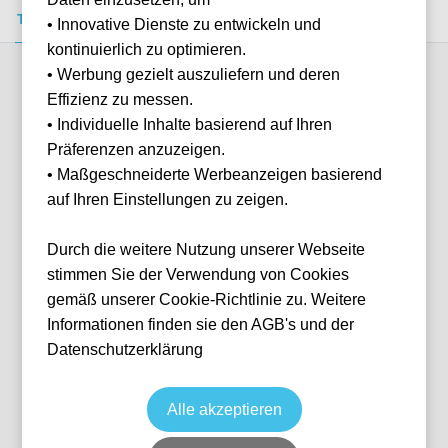
Tickets kaufen
Event-Info
FAQ
• Innovative Dienste zu entwickeln und
kontinuierlich zu optimieren.
• Werbung gezielt auszuliefern und deren
Verfügbare Kategorien (4)
Effizienz zu messen.
• Individuelle Inhalte basierend auf Ihren
Präferenzen anzuzeigen.
More info
• Maßgeschneiderte Werbeanzeigen basierend
auf Ihren Einstellungen zu zeigen.
Durch die weitere Nutzung unserer Webseite
stimmen Sie der Verwendung von Cookies
gemäß unserer Cookie-Richtlinie zu. Weitere
Informationen finden sie den AGB's und der
Datenschutzerklärung
Longside Home Section
Fußball
Premier League
27 Feb, 2027
15:00
10 verfügbar
Alle akzeptieren
London
Vereinigtes Königreich
Selhurst Park Stadium
Ticket(s)