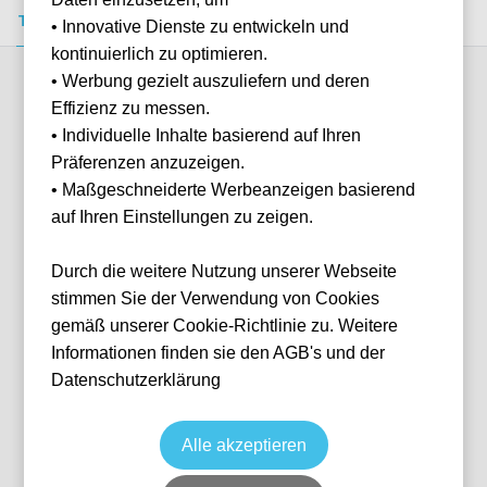
Tickets kaufen
Event-Info
FAQ
• Innovative Dienste zu entwickeln und
kontinuierlich zu optimieren.
• Werbung gezielt auszuliefern und deren
Verfügbare Kategorien (2)
Effizienz zu messen.
• Individuelle Inhalte basierend auf Ihren
Präferenzen anzuzeigen.
More info
• Maßgeschneiderte Werbeanzeigen basierend
auf Ihren Einstellungen zu zeigen.
Durch die weitere Nutzung unserer Webseite
stimmen Sie der Verwendung von Cookies
gemäß unserer Cookie-Richtlinie zu. Weitere
Informationen finden sie den AGB's und der
Datenschutzerklärung
General Admission - Zone 4 - 3-Day
Formel 1 2026
Singapore GP 2026
9 Oct, 2026
20:00
10 verfügbar
Alle akzeptieren
Singapore
SGP
Marina Bay Street Circuit, Singapore
Ticket(s)