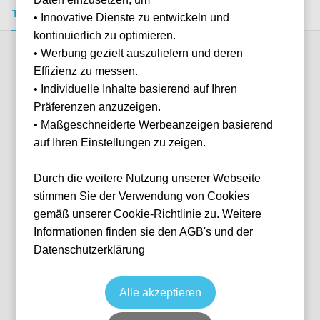
Tickets kaufen
Event-Info
FAQ
• Innovative Dienste zu entwickeln und
kontinuierlich zu optimieren.
• Werbung gezielt auszuliefern und deren
Verfügbare Kategorien (1)
Effizienz zu messen.
• Individuelle Inhalte basierend auf Ihren
Präferenzen anzuzeigen.
More info
• Maßgeschneiderte Werbeanzeigen basierend
auf Ihren Einstellungen zu zeigen.
Durch die weitere Nutzung unserer Webseite
stimmen Sie der Verwendung von Cookies
gemäß unserer Cookie-Richtlinie zu. Weitere
Informationen finden sie den AGB's und der
Datenschutzerklärung
Tribuna Centrale Petitot
Fußball
Serie A
Datum wird noch bekanntgegeben
Keine Tickets verfügbar
Alle akzeptieren
PMF
Italien
Stadio Ennio Tardini
Individuelle Anfrage