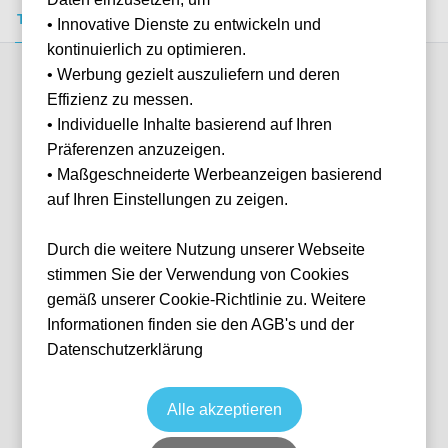
Tickets kaufen
Event-Info
FAQ
• Innovative Dienste zu entwickeln und
kontinuierlich zu optimieren.
• Werbung gezielt auszuliefern und deren
Verfügbare Kategorien (2)
Effizienz zu messen.
• Individuelle Inhalte basierend auf Ihren
Präferenzen anzuzeigen.
More info
• Maßgeschneiderte Werbeanzeigen basierend
auf Ihren Einstellungen zu zeigen.
Durch die weitere Nutzung unserer Webseite
stimmen Sie der Verwendung von Cookies
gemäß unserer Cookie-Richtlinie zu. Weitere
Informationen finden sie den AGB's und der
Datenschutzerklärung
Ticket Plus
Fußball
Premier League
27 Feb, 2027
15:00
10 verfügbar
Alle akzeptieren
Liverpool
Vereinigtes Königreich
Hill Dickinson Stadium
Ticket(s)