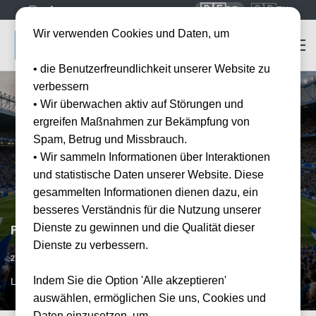
🇩🇪
🇬🇧
DE
EN
Wir verwenden Cookies und Daten, um
• die Benutzerfreundlichkeit unserer Website zu
verbessern
• Wir überwachen aktiv auf Störungen und
ergreifen Maßnahmen zur Bekämpfung von
Spam, Betrug und Missbrauch.
• Wir sammeln Informationen über Interaktionen
und statistische Daten unserer Website. Diese
gesammelten Informationen dienen dazu, ein
besseres Verständnis für die Nutzung unserer
Dienste zu gewinnen und die Qualität dieser
FC Everton vs Nottingham Forest
Dienste zu verbessern.
Vorraussichtliches Datum
27.02.2027
15:00
Indem Sie die Option 'Alle akzeptieren'
LPL, GB
auswählen, ermöglichen Sie uns, Cookies und
Daten einzusetzen, um