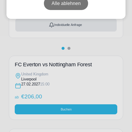
ab
€
206,00
Alle ablehnen
Ticket(s) + Hotel
+
ab
€
366,00
Individuelle Anfrage
FC Everton vs Nottingham Forest
United Kingdom
Liverpool
27.02.2027
15:00
€
206,00
ab
Buchen