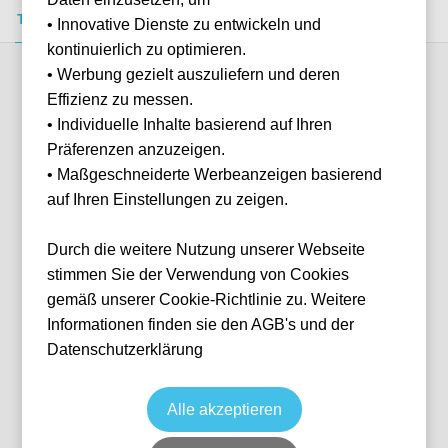
Tickets kaufen
Event-Info
FAQ
• Innovative Dienste zu entwickeln und
kontinuierlich zu optimieren.
• Werbung gezielt auszuliefern und deren
Verfügbare Kategorien (2)
Effizienz zu messen.
• Individuelle Inhalte basierend auf Ihren
Präferenzen anzuzeigen.
More info
• Maßgeschneiderte Werbeanzeigen basierend
auf Ihren Einstellungen zu zeigen.
Durch die weitere Nutzung unserer Webseite
stimmen Sie der Verwendung von Cookies
gemäß unserer Cookie-Richtlinie zu. Weitere
Informationen finden sie den AGB's und der
Datenschutzerklärung
Ticket Plus
Fußball
Premier League
6 Jan, 2027
20:00
10 verfügbar
Alle akzeptieren
Liverpool
Vereinigtes Königreich
Hill Dickinson Stadium
Ticket(s)