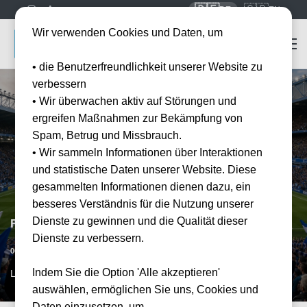
🇩🇪
🇬🇧
DE
EN
Wir verwenden Cookies und Daten, um
• die Benutzerfreundlichkeit unserer Website zu
verbessern
• Wir überwachen aktiv auf Störungen und
ergreifen Maßnahmen zur Bekämpfung von
Spam, Betrug und Missbrauch.
• Wir sammeln Informationen über Interaktionen
und statistische Daten unserer Website. Diese
gesammelten Informationen dienen dazu, ein
besseres Verständnis für die Nutzung unserer
Dienste zu gewinnen und die Qualität dieser
FC Everton vs Aston Villa
Dienste zu verbessern.
Vorraussichtliches Datum
06.01.2027
20:00
Indem Sie die Option 'Alle akzeptieren'
LPL, GB
auswählen, ermöglichen Sie uns, Cookies und
Daten einzusetzen, um