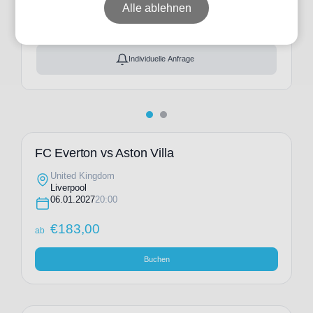
ab
€
183,00
Alle ablehnen
Ticket(s) + Hotel
+
ab
€
247,00
Individuelle Anfrage
FC Everton vs Aston Villa
United Kingdom
Liverpool
06.01.2027
20:00
€
183,00
ab
Buchen