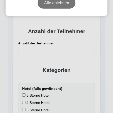
Alle ablehnen
melden uns bei Ihnen mit Preisen und Verfügbarkeit.
Deine Reisedaten
Anzahl der Teilnehmer
Anzahl der Teilnehmer
Kategorien
Hotel (falls gewünscht)
3 Sterne Hotel
4 Sterne Hotel
5 Sterne Hotel