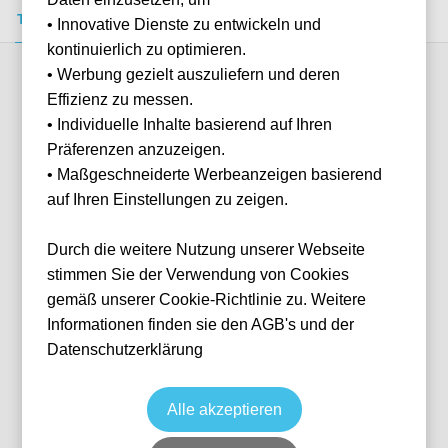
Tickets kaufen
Event-Info
FAQ
• Innovative Dienste zu entwickeln und
kontinuierlich zu optimieren.
• Werbung gezielt auszuliefern und deren
Verfügbare Kategorien (0)
Effizienz zu messen.
• Individuelle Inhalte basierend auf Ihren
Präferenzen anzuzeigen.
• Maßgeschneiderte Werbeanzeigen basierend
auf Ihren Einstellungen zu zeigen.
Tickets derzeit nicht verfügbar
Durch die weitere Nutzung unserer Webseite
Wir haben derzeit keine Tickets für diese Veranstaltung
stimmen Sie der Verwendung von Cookies
verfügbar, aber keine Sorge! Sie können eine Ticket-
Anfrage stellen und wir kontaktieren Sie, sobald Tickets
gemäß unserer Cookie-Richtlinie zu. Weitere
verfügbar werden oder helfen Ihnen bei der Suche nach
Informationen finden sie den AGB's und der
alternativen Optionen.
Datenschutzerklärung
Tickets anfragen
Alle akzeptieren
Füllen Sie das untenstehende Formular aus und wir