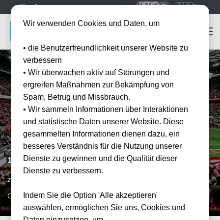
🇩🇪
🇬🇧
DE
EN
Wir verwenden Cookies und Daten, um
• die Benutzerfreundlichkeit unserer Website zu
verbessern
• Wir überwachen aktiv auf Störungen und
ergreifen Maßnahmen zur Bekämpfung von
Spam, Betrug und Missbrauch.
• Wir sammeln Informationen über Interaktionen
und statistische Daten unserer Website. Diese
gesammelten Informationen dienen dazu, ein
besseres Verständnis für die Nutzung unserer
Dienste zu gewinnen und die Qualität dieser
1. FC Köln vs Eintracht Frankfurt
Dienste zu verbessern.
Datum bestätigt
27.02.2027
Indem Sie die Option 'Alle akzeptieren'
CGN, DE
auswählen, ermöglichen Sie uns, Cookies und
Daten einzusetzen, um