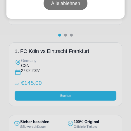
ab
€
223,00
Alle ablehnen
Individuelle Anfrage
1. FC Köln vs Eintracht Frankfurt
Germany
CGN
27.02.2027
€
145,00
ab
Buchen
Sicher bezahlen
100% Original
SSL-verschlüsselt
Offizielle Tickets