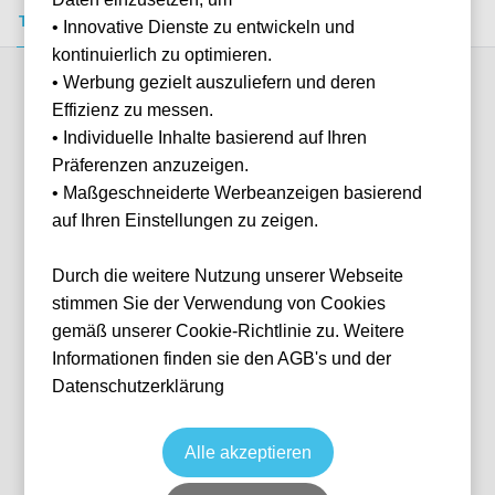
Tickets kaufen
Event-Info
FAQ
• Innovative Dienste zu entwickeln und
kontinuierlich zu optimieren.
• Werbung gezielt auszuliefern und deren
Verfügbare Kategorien (3)
Effizienz zu messen.
• Individuelle Inhalte basierend auf Ihren
Präferenzen anzuzeigen.
More info
• Maßgeschneiderte Werbeanzeigen basierend
auf Ihren Einstellungen zu zeigen.
Durch die weitere Nutzung unserer Webseite
stimmen Sie der Verwendung von Cookies
gemäß unserer Cookie-Richtlinie zu. Weitere
Informationen finden sie den AGB's und der
Datenschutzerklärung
Sitzplatz Kurve
Fußball
1. Bundesliga
27 Feb, 2027
8 verfügbar
Alle akzeptieren
CGN
Deutschland
RheinEnergieSTADION
Ticket(s) + Hotel
+