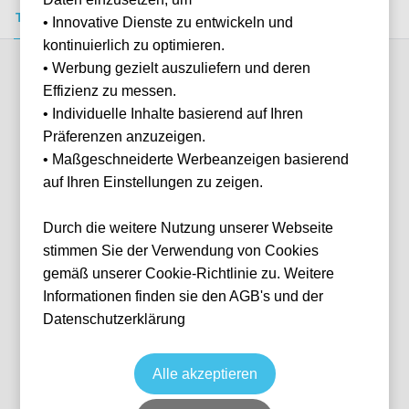
Tickets kaufen
Event-Info
FAQ
• Innovative Dienste zu entwickeln und
kontinuierlich zu optimieren.
• Werbung gezielt auszuliefern und deren
Verfügbare Kategorien (5)
Effizienz zu messen.
• Individuelle Inhalte basierend auf Ihren
Präferenzen anzuzeigen.
More info
• Maßgeschneiderte Werbeanzeigen basierend
auf Ihren Einstellungen zu zeigen.
Durch die weitere Nutzung unserer Webseite
stimmen Sie der Verwendung von Cookies
gemäß unserer Cookie-Richtlinie zu. Weitere
Informationen finden sie den AGB's und der
Datenschutzerklärung
Longside Home Section
Fußball
Premier League
7 Nov, 2026
15:00
10 verfügbar
Alle akzeptieren
London
Vereinigtes Königreich
Selhurst Park Stadium
Ticket(s)