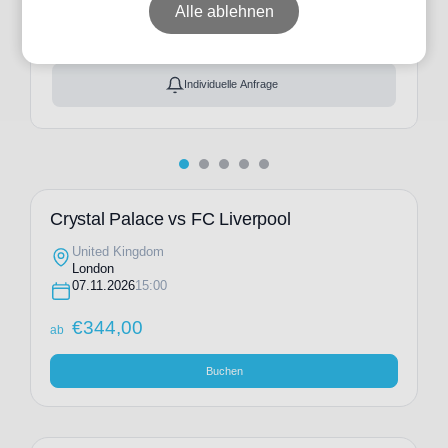
ab
€
344,00
Alle ablehnen
Ticket(s) + Hotel
+
ab
€
451,00
Individuelle Anfrage
Crystal Palace vs FC Liverpool
United Kingdom
London
07.11.2026
15:00
€
344,00
ab
Buchen