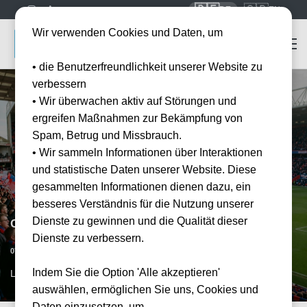
🇩🇪
🇬🇧
DE
EN
Wir verwenden Cookies und Daten, um
• die Benutzerfreundlichkeit unserer Website zu
verbessern
• Wir überwachen aktiv auf Störungen und
ergreifen Maßnahmen zur Bekämpfung von
Spam, Betrug und Missbrauch.
• Wir sammeln Informationen über Interaktionen
und statistische Daten unserer Website. Diese
gesammelten Informationen dienen dazu, ein
besseres Verständnis für die Nutzung unserer
Dienste zu gewinnen und die Qualität dieser
Crystal Palace vs FC Liverpool
Dienste zu verbessern.
Vorraussichtliches Datum
07.11.2026
15:00
Indem Sie die Option 'Alle akzeptieren'
LON, GB
auswählen, ermöglichen Sie uns, Cookies und
Daten einzusetzen, um