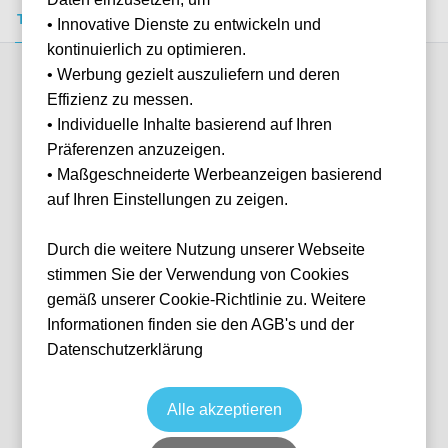
Tickets kaufen
Event-Info
FAQ
• Innovative Dienste zu entwickeln und
kontinuierlich zu optimieren.
• Werbung gezielt auszuliefern und deren
Verfügbare Kategorien (8)
Effizienz zu messen.
• Individuelle Inhalte basierend auf Ihren
Präferenzen anzuzeigen.
More info
• Maßgeschneiderte Werbeanzeigen basierend
auf Ihren Einstellungen zu zeigen.
Durch die weitere Nutzung unserer Webseite
stimmen Sie der Verwendung von Cookies
gemäß unserer Cookie-Richtlinie zu. Weitere
Informationen finden sie den AGB's und der
Datenschutzerklärung
93:20 Lounge
Fußball
Premier League
8 May, 2027
15:00
10 verfügbar
Alle akzeptieren
Manchester
Vereinigtes Königreich
Etihad Stadium
Ticket(s)