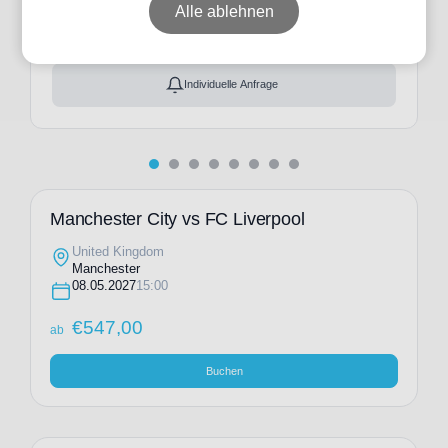
ab
€
547,00
Alle ablehnen
Ticket(s) + Hotel
+
ab
€
708,00
Individuelle Anfrage
Manchester City vs FC Liverpool
United Kingdom
Manchester
08.05.2027
15:00
€
547,00
ab
Buchen