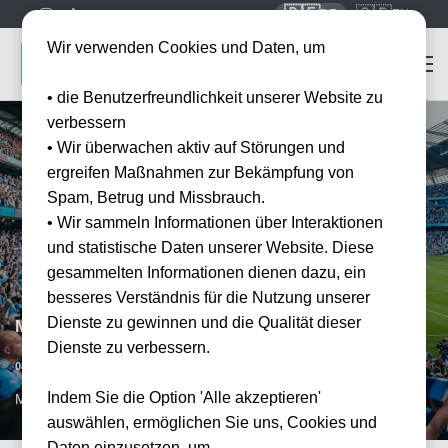
🇩🇪
🇬🇧
DE
EN
Wir verwenden Cookies und Daten, um
• die Benutzerfreundlichkeit unserer Website zu
verbessern
• Wir überwachen aktiv auf Störungen und
ergreifen Maßnahmen zur Bekämpfung von
Spam, Betrug und Missbrauch.
• Wir sammeln Informationen über Interaktionen
und statistische Daten unserer Website. Diese
gesammelten Informationen dienen dazu, ein
besseres Verständnis für die Nutzung unserer
Dienste zu gewinnen und die Qualität dieser
Manchester City vs FC Liverpool
Dienste zu verbessern.
Datum bestätigt
08.05.2027
15:00
Indem Sie die Option 'Alle akzeptieren'
MAN, GB
auswählen, ermöglichen Sie uns, Cookies und
Daten einzusetzen, um