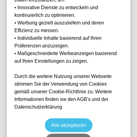
• Innovative Dienste zu entwickeln und
Tickwell GmbH
kontinuierlich zu optimieren.
In der Stritt 20
• Werbung gezielt auszuliefern und deren
96132 Schlüsselfeld
Effizienz zu messen.
Deutschland
• Individuelle Inhalte basierend auf Ihren
Präferenzen anzuzeigen.
Vertreten durch den Geschäftsführer und Gesellschafter:
Arber Gjidoda
• Maßgeschneiderte Werbeanzeigen basierend
auf Ihren Einstellungen zu zeigen.
Kontakt:
Telefon:
+49 15141357559
Durch die weitere Nutzung unserer Webseite
E-Mail:
contact@tickwell-travel.de
stimmen Sie der Verwendung von Cookies
Web:
https://tickwell-travel.de
gemäß unserer Cookie-Richtlinie zu. Weitere
Informationen finden sie den AGB's und der
Registereintrag:
Eingetragen im Handelsregister.
Datenschutzerklärung
Registergericht: Amtsgericht Bamberg
Handelsregisternummer: HRB 11919
Alle akzeptieren
Umsatzsteuer-Identifikationsnummer gemäß §27a