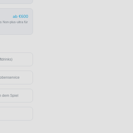
ab €600
 Non-plus-ultra für
tdrinks)
robenservice
h dem Spiel