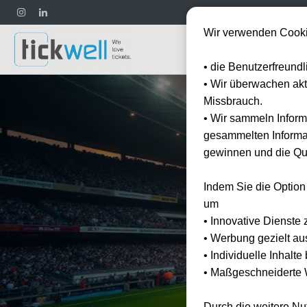
Wir verwenden Cooki
Fußball
• die Benutzerfreund
• Wir überwachen ak
Missbrauch.
• Wir sammeln Inform
gesammelten Informat
gewinnen und die Qua
Startseite
Guides
Indem Sie die Option
Bundeslig
um
• Innovative Dienste 
• Werbung gezielt au
3 Min. Lesezeit
Min. L
• Individuelle Inhalt
• Maßgeschneiderte W
Durch die weitere N