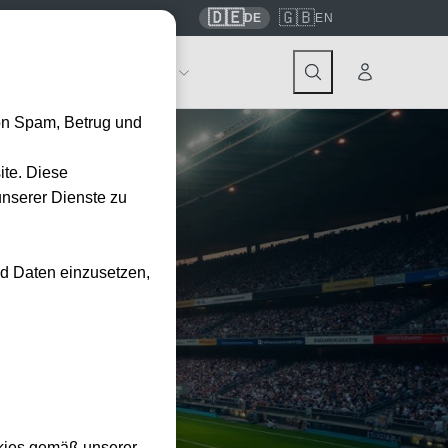
🇩🇪
🇬🇧
7559
contact@tickwell-travel.de
DE
EN
Events
Über Tickwell
on Spam, Betrug und
ite. Diese
unserer Dienste zu
nd Daten einzusetzen,
kies gemäß unserer