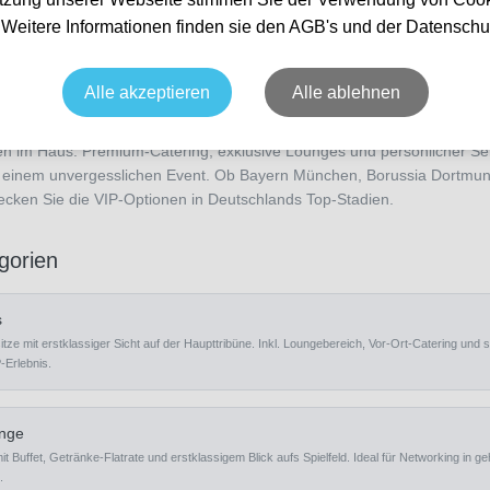
. Weitere Informationen finden sie den AGB's und der Datenschu
Alle akzeptieren
Alle ablehnen
t berühmt für ihre unglaubliche Atmosphäre — und mit VIP-Tickets erle
en im Haus. Premium-Catering, exklusive Lounges und persönlicher S
u einem unvergesslichen Event. Ob Bayern München, Borussia Dortmun
ecken Sie die VIP-Optionen in Deutschlands Top-Stadien.
gorien
s
itze mit erstklassiger Sicht auf der Haupttribüne. Inkl. Loungebereich, Vor-Ort-Catering und
-Erlebnis.
unge
t Buffet, Getränke-Flatrate und erstklassigem Blick aufs Spielfeld. Ideal für Networking in
.