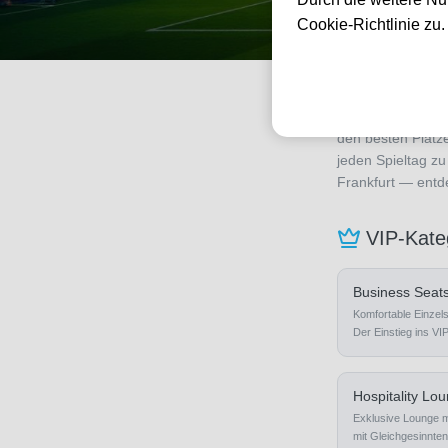
Cookie-Richtlinie zu
Die Bundesliga is
den besten Plätz
jeden Spieltag z
Frankfurt — entd
VIP-Kate
Business Seat
Komfortable Einzels
Der Einstieg ins VIP
Hospitality Lo
Exklusive Lounge mi
mit Gleichgesinnten