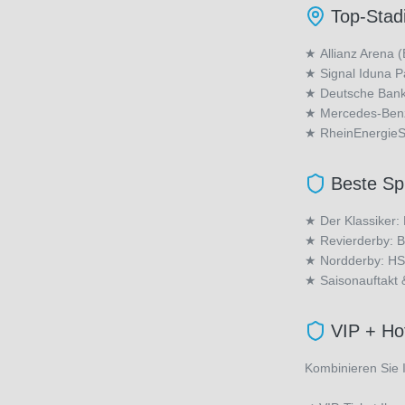
Top-Stadi
★
Allianz Arena
★ Signal Iduna P
★ Deutsche Bank 
★ Mercedes-Benz 
★ RheinEnergieSt
Beste Spi
★ Der Klassiker:
★ Revierderby: B
★ Nordderby: HSV
★ Saisonauftakt 
VIP + Ho
Kombinieren Sie 