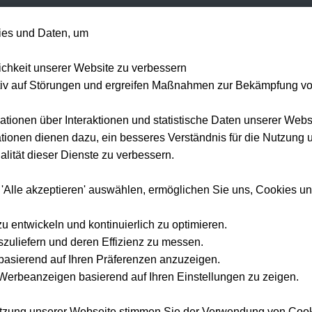
+49 1514 135
es und Daten, um
Formel 1
Tennis
Konzerte
NFL
Mehr 
lichkeit unserer Website zu verbessern
tiv auf Störungen und ergreifen Maßnahmen zur Bekämpfung v
ationen über Interaktionen und statistische Daten unserer Webs
ionen dienen dazu, ein besseres Verständnis für die Nutzung 
lität dieser Dienste zu verbessern.
Bundesliga VIP Tickets & Hospitality
 'Alle akzeptieren' auswählen, ermöglichen Sie uns, Cookies u
a VIP Tickets & Hospitality
zu entwickeln und kontinuierlich zu optimieren.
szuliefern und deren Effizienz zu messen.
esezeit
e basierend auf Ihren Präferenzen anzuzeigen.
erbeanzeigen basierend auf Ihren Einstellungen zu zeigen.
utzung unserer Webseite stimmen Sie der Verwendung von Coo