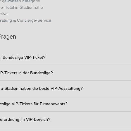
r gewählten Kategorie
ne-Hotel in Stadionnähe
sive
ratung & Concierge-Service
Fragen
n Bundesliga VIP-Ticket?
IP-Tickets in der Bundesliga?
a-Stadien haben die beste VIP-Ausstattung?
esliga VIP-Tickets für Firmenevents?
iderordnung im VIP-Bereich?