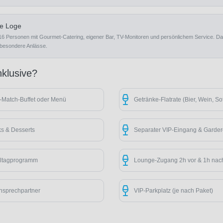
te Loge
–16 Personen mit Gourmet-Catering, eigener Bar, TV-Monitoren und persönlichem Service. Das
besondere Anlässe.
nklusive?
-Match-Buffet oder Menü
Getränke-Flatrate (Bier, Wein, Sof
ks & Desserts
Separater VIP-Eingang & Garde
ieltagprogramm
Lounge-Zugang 2h vor & 1h nac
nsprechpartner
VIP-Parkplatz (je nach Paket)