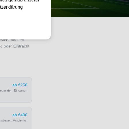
tzerklärung
ben Sie sie von
ervice machen
d oder Eintracht
ab €250
 separatem Eingang.
ab €400
 gehobenem Ambiente