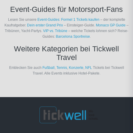
Event-Guides für Motorsport-Fans
Lesen Sie unsere
Event-Guides
:
Formel 1 Tickets kaufen
– der komplette
Kaufratgeber.
Dein erster Grand Prix
– Einsteiger-Guide.
Monaco GP Guide
–
Tribünen, Yacht-Partys.
VIP vs. Tribüne
– welche Tickets lohnen sich? Reise-
Guides:
Barcelona Sportreise
.
Weitere Kategorien bei Tickwell
Travel
Entdecken Sie auch
Fußball
,
Tennis
,
Konzerte
,
NFL
Tickets bei Tickwell
Travel. Alle Events inklusive Hotel-Pakete.