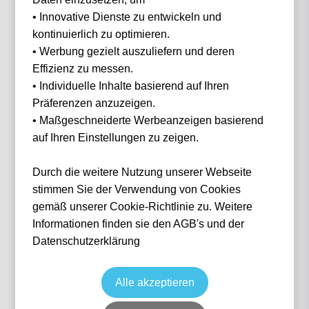
• Innovative Dienste zu entwickeln und
Filter
0 Events gefunden
kontinuierlich zu optimieren.
• Werbung gezielt auszuliefern und deren
Nichts gefunden...
Effizienz zu messen.
• Individuelle Inhalte basierend auf Ihren
Präferenzen anzuzeigen.
• Maßgeschneiderte Werbeanzeigen basierend
auf Ihren Einstellungen zu zeigen.
IN 3 SCHRITTEN
Wie funktioniert
es?
Durch die weitere Nutzung unserer Webseite
stimmen Sie der Verwendung von Cookies
gemäß unserer Cookie-Richtlinie zu. Weitere
Informationen finden sie den AGB's und der
1
Datenschutzerklärung
Suche nach deinem Event
Alle akzeptieren
Wähle das Event deiner Träume aus — von Fußball über Formel 1 bis Konzerte.