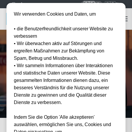
🇩🇪
🇬🇧
DE
EN
Wir verwenden Cookies und Daten, um
• die Benutzerfreundlichkeit unserer Website zu
verbessern
• Wir überwachen aktiv auf Störungen und
ergreifen Maßnahmen zur Bekämpfung von
Startseite
Formel 1 Tickets
Grand Prix Barcelona
Spam, Betrug und Missbrauch.
Grand Prix Barcelona
Tickets
• Wir sammeln Informationen über Interaktionen
2027/2028
und statistische Daten unserer Website. Diese
gesammelten Informationen dienen dazu, ein
Erleben Sie den Grand Prix Barcelona live — offizielle Tickets und Hotel-Pakete bei
Tickwell.
besseres Verständnis für die Nutzung unserer
Dienste zu gewinnen und die Qualität dieser
Dienste zu verbessern.
Indem Sie die Option 'Alle akzeptieren'
auswählen, ermöglichen Sie uns, Cookies und
Daten einzusetzen, um