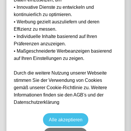
• Innovative Dienste zu entwickeln und
Filter
0 Events gefunden
kontinuierlich zu optimieren.
• Werbung gezielt auszuliefern und deren
Nichts gefunden...
Effizienz zu messen.
• Individuelle Inhalte basierend auf Ihren
Präferenzen anzuzeigen.
• Maßgeschneiderte Werbeanzeigen basierend
auf Ihren Einstellungen zu zeigen.
IN 3 SCHRITTEN
Wie funktioniert
es?
Durch die weitere Nutzung unserer Webseite
stimmen Sie der Verwendung von Cookies
gemäß unserer Cookie-Richtlinie zu. Weitere
Informationen finden sie den AGB's und der
1
Datenschutzerklärung
Suche nach deinem Event
Alle akzeptieren
Wähle das Event deiner Träume aus — von Fußball über Formel 1 bis Konzerte.