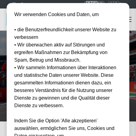
🇩🇪
🇬🇧
DE
EN
Wir verwenden Cookies und Daten, um
• die Benutzerfreundlichkeit unserer Website zu
verbessern
• Wir überwachen aktiv auf Störungen und
ergreifen Maßnahmen zur Bekämpfung von
Spam, Betrug und Missbrauch.
Startseite
Formel 1 Tickets
Grand Prix Imola
• Wir sammeln Informationen über Interaktionen
Grand Prix Imola
Tickets 2027/2028
und statistische Daten unserer Website. Diese
Erleben Sie den Grand Prix Imola live — offizielle Tickets und Hotel-Pakete bei
gesammelten Informationen dienen dazu, ein
Tickwell.
besseres Verständnis für die Nutzung unserer
Dienste zu gewinnen und die Qualität dieser
Dienste zu verbessern.
Indem Sie die Option 'Alle akzeptieren'
auswählen, ermöglichen Sie uns, Cookies und
Daten einzusetzen, um