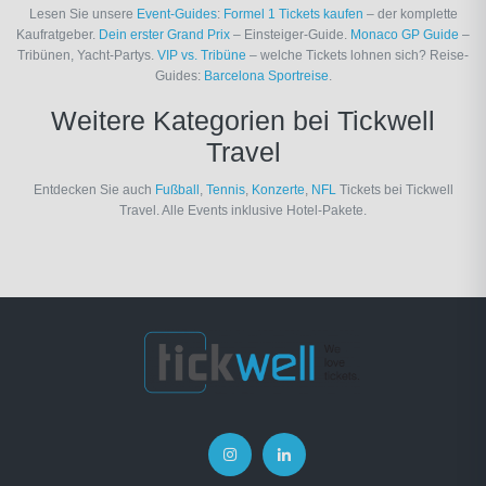
Lesen Sie unsere
Event-Guides
:
Formel 1 Tickets kaufen
– der komplette
Kaufratgeber.
Dein erster Grand Prix
– Einsteiger-Guide.
Monaco GP Guide
–
Tribünen, Yacht-Partys.
VIP vs. Tribüne
– welche Tickets lohnen sich? Reise-
Guides:
Barcelona Sportreise
.
Weitere Kategorien bei Tickwell
Travel
Entdecken Sie auch
Fußball
,
Tennis
,
Konzerte
,
NFL
Tickets bei Tickwell
Travel. Alle Events inklusive Hotel-Pakete.