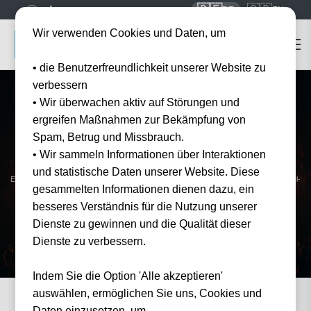
🇩🇪
🇬🇧
DE
EN
Wir verwenden Cookies und Daten, um
• die Benutzerfreundlichkeit unserer Website zu
verbessern
• Wir überwachen aktiv auf Störungen und
ergreifen Maßnahmen zur Bekämpfung von
Spam, Betrug und Missbrauch.
Startseite
Konzert Tickets
System of a Down
• Wir sammeln Informationen über Interaktionen
System of a Down
Tickets 2026
und statistische Daten unserer Website. Diese
Erleben Sie System of a Down live auf der Reunion Tour — offizielle Tickets und Hotel-
gesammelten Informationen dienen dazu, ein
Pakete bei Tickwell.
besseres Verständnis für die Nutzung unserer
Dienste zu gewinnen und die Qualität dieser
Dienste zu verbessern.
Indem Sie die Option 'Alle akzeptieren'
auswählen, ermöglichen Sie uns, Cookies und
Daten einzusetzen, um