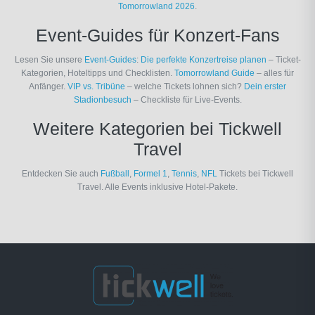
Tomorrowland 2026
.
Event-Guides für Konzert-Fans
Lesen Sie unsere
Event-Guides
:
Die perfekte Konzertreise planen
– Ticket-
Kategorien, Hoteltipps und Checklisten.
Tomorrowland Guide
– alles für
Anfänger.
VIP vs. Tribüne
– welche Tickets lohnen sich?
Dein erster
Stadionbesuch
– Checkliste für Live-Events.
Weitere Kategorien bei Tickwell
Travel
Entdecken Sie auch
Fußball
,
Formel 1
,
Tennis
,
NFL
Tickets bei Tickwell
Travel. Alle Events inklusive Hotel-Pakete.