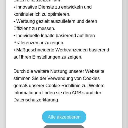
• Innovative Dienste zu entwickeln und
Filter
0 Events gefunden
kontinuierlich zu optimieren.
• Werbung gezielt auszuliefern und deren
Nichts gefunden...
Effizienz zu messen.
• Individuelle Inhalte basierend auf Ihren
Präferenzen anzuzeigen.
• Maßgeschneiderte Werbeanzeigen basierend
auf Ihren Einstellungen zu zeigen.
IN 3 SCHRITTEN
Wie funktioniert
es?
Durch die weitere Nutzung unserer Webseite
stimmen Sie der Verwendung von Cookies
gemäß unserer Cookie-Richtlinie zu. Weitere
Informationen finden sie den AGB's und der
1
Datenschutzerklärung
Suche nach deinem Event
Alle akzeptieren
Wähle das Event deiner Träume aus — von Fußball über Formel 1 bis Konzerte.