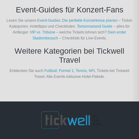
Event-Guides für Konzert-Fans
Lesen Sie unsere
Event-Guides
:
Die perfekte Konzertreise planen
– Ticket-
Kategorien, Hoteltipps und Checklisten.
Tomorrowland Guide
– alles für
Anfänger.
VIP vs. Tribüne
– welche Tickets lohnen sich?
Dein erster
Stadionbesuch
– Checkliste für Live-Events.
Weitere Kategorien bei Tickwell
Travel
Entdecken Sie auch
Fußball
,
Formel 1
,
Tennis
,
NFL
Tickets bei Tickwell
Travel. Alle Events inklusive Hotel-Pakete.