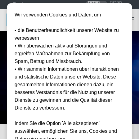
🇩🇪
🇬🇧
DE
EN
Wir verwenden Cookies und Daten, um
• die Benutzerfreundlichkeit unserer Website zu
verbessern
• Wir überwachen aktiv auf Störungen und
ergreifen Maßnahmen zur Bekämpfung von
Spam, Betrug und Missbrauch.
Startseite
Konzert Tickets
Mumford & Sons
• Wir sammeln Informationen über Interaktionen
Mumford & Sons
Tickets 2026
und statistische Daten unserer Website. Diese
Erleben Sie Mumford & Sons live auf der Rushmere Tour — offizielle Tickets und
gesammelten Informationen dienen dazu, ein
Hotel-Pakete bei Tickwell.
besseres Verständnis für die Nutzung unserer
Dienste zu gewinnen und die Qualität dieser
Dienste zu verbessern.
Indem Sie die Option 'Alle akzeptieren'
auswählen, ermöglichen Sie uns, Cookies und
Daten einzusetzen, um