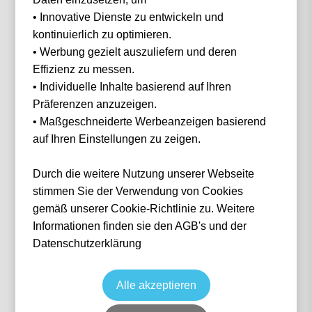
• Innovative Dienste zu entwickeln und
Filter
0 Events gefunden
kontinuierlich zu optimieren.
• Werbung gezielt auszuliefern und deren
Nichts gefunden...
Effizienz zu messen.
• Individuelle Inhalte basierend auf Ihren
Präferenzen anzuzeigen.
• Maßgeschneiderte Werbeanzeigen basierend
auf Ihren Einstellungen zu zeigen.
IN 3 SCHRITTEN
Wie funktioniert
es?
Durch die weitere Nutzung unserer Webseite
stimmen Sie der Verwendung von Cookies
gemäß unserer Cookie-Richtlinie zu. Weitere
Informationen finden sie den AGB's und der
1
Datenschutzerklärung
Suche nach deinem Event
Alle akzeptieren
Wähle das Event deiner Träume aus — von Fußball über Formel 1 bis Konzerte.