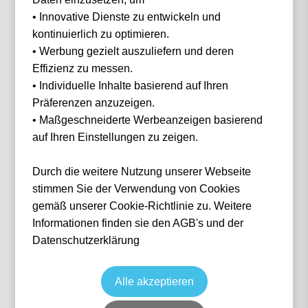
• Innovative Dienste zu entwickeln und
Filter
0 Events gefunden
kontinuierlich zu optimieren.
• Werbung gezielt auszuliefern und deren
Nichts gefunden...
Effizienz zu messen.
• Individuelle Inhalte basierend auf Ihren
Präferenzen anzuzeigen.
• Maßgeschneiderte Werbeanzeigen basierend
auf Ihren Einstellungen zu zeigen.
IN 3 SCHRITTEN
Wie funktioniert
es?
Durch die weitere Nutzung unserer Webseite
stimmen Sie der Verwendung von Cookies
gemäß unserer Cookie-Richtlinie zu. Weitere
Informationen finden sie den AGB's und der
1
Datenschutzerklärung
Suche nach deinem Event
Alle akzeptieren
Wähle das Event deiner Träume aus — von Fußball über Formel 1 bis Konzerte.