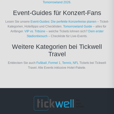
Tomorrowland 2026
.
Event-Guides für Konzert-Fans
Lesen Sie unsere
Event-Guides
:
Die perfekte Konzertreise planen
– Ticket-
Kategorien, Hoteltipps und Checklisten.
Tomorrowland Guide
– alles für
Anfänger.
VIP vs. Tribüne
– welche Tickets lohnen sich?
Dein erster
Stadionbesuch
– Checkliste für Live-Events.
Weitere Kategorien bei Tickwell
Travel
Entdecken Sie auch
Fußball
,
Formel 1
,
Tennis
,
NFL
Tickets bei Tickwell
Travel. Alle Events inklusive Hotel-Pakete.