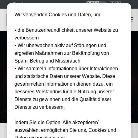
🇩🇪
🇬🇧
DE
EN
Wir verwenden Cookies und Daten, um
• die Benutzerfreundlichkeit unserer Website zu
verbessern
• Wir überwachen aktiv auf Störungen und
ergreifen Maßnahmen zur Bekämpfung von
Spam, Betrug und Missbrauch.
Startseite
Konzert Tickets
Ludovico Einaudi
• Wir sammeln Informationen über Interaktionen
Ludovico Einaudi
Tickets 2026
und statistische Daten unserer Website. Diese
Erleben Sie Ludovico Einaudi live — offizielle Tickets und Hotel-Pakete bei Tickwell.
gesammelten Informationen dienen dazu, ein
besseres Verständnis für die Nutzung unserer
Dienste zu gewinnen und die Qualität dieser
Dienste zu verbessern.
Indem Sie die Option 'Alle akzeptieren'
auswählen, ermöglichen Sie uns, Cookies und
Daten einzusetzen, um