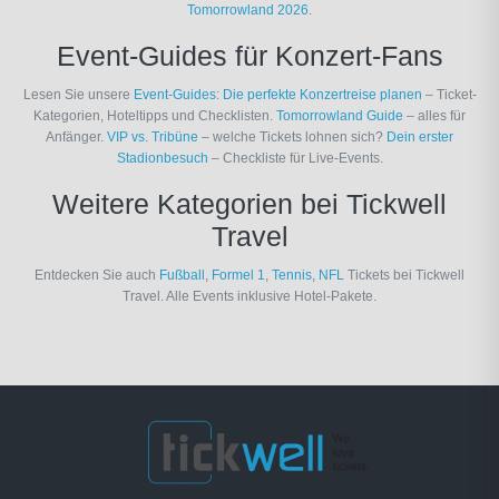
Tomorrowland 2026
.
Event-Guides für Konzert-Fans
Lesen Sie unsere
Event-Guides
:
Die perfekte Konzertreise planen
– Ticket-
Kategorien, Hoteltipps und Checklisten.
Tomorrowland Guide
– alles für
Anfänger.
VIP vs. Tribüne
– welche Tickets lohnen sich?
Dein erster
Stadionbesuch
– Checkliste für Live-Events.
Weitere Kategorien bei Tickwell
Travel
Entdecken Sie auch
Fußball
,
Formel 1
,
Tennis
,
NFL
Tickets bei Tickwell
Travel. Alle Events inklusive Hotel-Pakete.