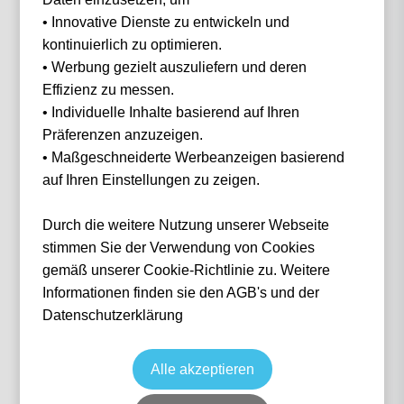
• Innovative Dienste zu entwickeln und
Filter
0 Events gefunden
kontinuierlich zu optimieren.
• Werbung gezielt auszuliefern und deren
Nichts gefunden...
Effizienz zu messen.
• Individuelle Inhalte basierend auf Ihren
Präferenzen anzuzeigen.
• Maßgeschneiderte Werbeanzeigen basierend
auf Ihren Einstellungen zu zeigen.
IN 3 SCHRITTEN
Wie funktioniert
es?
Durch die weitere Nutzung unserer Webseite
stimmen Sie der Verwendung von Cookies
gemäß unserer Cookie-Richtlinie zu. Weitere
Informationen finden sie den AGB's und der
1
Datenschutzerklärung
Suche nach deinem Event
Alle akzeptieren
Wähle das Event deiner Träume aus — von Fußball über Formel 1 bis Konzerte.