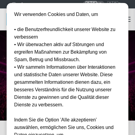
🇩🇪
🇬🇧
DE
EN
Wir verwenden Cookies und Daten, um
• die Benutzerfreundlichkeit unserer Website zu
verbessern
• Wir überwachen aktiv auf Störungen und
ergreifen Maßnahmen zur Bekämpfung von
Spam, Betrug und Missbrauch.
Startseite
Konzert Tickets
Bruno Mars Tickets
• Wir sammeln Informationen über Interaktionen
Bruno Mars Tickets
Tickets 2026
und statistische Daten unserer Website. Diese
Erleben Sie Bruno Mars live auf der 24K Magic World Tour — offizielle Tickets und
gesammelten Informationen dienen dazu, ein
Hotel-Pakete bei Tickwell.
besseres Verständnis für die Nutzung unserer
Dienste zu gewinnen und die Qualität dieser
Dienste zu verbessern.
Indem Sie die Option 'Alle akzeptieren'
auswählen, ermöglichen Sie uns, Cookies und
Daten einzusetzen, um