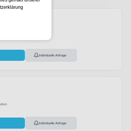
tzerklärung
rayfield, Edinburgh
l
Individuelle Anfrage
adium
l
Individuelle Anfrage