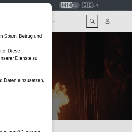
🇩🇪
🇬🇧
7559
contact@tickwell-travel.de
DE
EN
Events
Über Tickwell
on Spam, Betrug und
ite. Diese
unserer Dienste zu
nd Daten einzusetzen,
l.
kies gemäß unserer