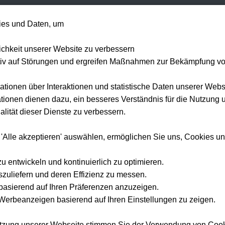
+49 1514 135
es und Daten, um
Formel 1
Tennis
Konzerte
NFL
Mehr 
lichkeit unserer Website zu verbessern
tiv auf Störungen und ergreifen Maßnahmen zur Bekämpfung v
ationen über Interaktionen und statistische Daten unserer Webs
ionen dienen dazu, ein besseres Verständnis für die Nutzung 
Startseite
Konzert Tickets
Bon Jovi
lität dieser Dienste zu verbessern.
Bon Jovi
Tickets 2026
 'Alle akzeptieren' auswählen, ermöglichen Sie uns, Cookies u
rleben Sie Bon Jovi live auf der Forever Tour — offizielle Tickets und Hotel-Pakete bei Tickwel
zu entwickeln und kontinuierlich zu optimieren.
szuliefern und deren Effizienz zu messen.
e basierend auf Ihren Präferenzen anzuzeigen.
erbeanzeigen basierend auf Ihren Einstellungen zu zeigen.
utzung unserer Webseite stimmen Sie der Verwendung von Coo