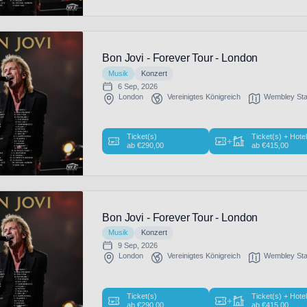
Bon Jovi - Forever Tour - London
Musik
Konzert
6 Sep, 2026
London
Vereinigtes Königreich
Wembley St
Ticket(s)
Ticket(s) + Hote
+
ab
€
290,00
ab
€
415,00
Bon Jovi - Forever Tour - London
Musik
Konzert
9 Sep, 2026
London
Vereinigtes Königreich
Wembley St
Ticket(s)
Ticket(s) + Hote
+
ab
€
290,00
ab
€
415,00