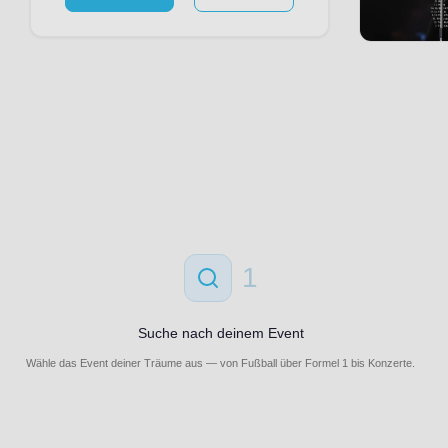
1
Suche nach deinem Event
Wähle das Event deiner Träume aus — von Fußball über Formel 1 bis Konzerte.