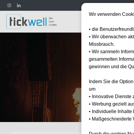
Wir verwenden Cooki
Fußball
• die Benutzerfreund
• Wir überwachen ak
Missbrauch.
• Wir sammeln Inform
gesammelten Informat
gewinnen und die Qua
Indem Sie die Option
E
um
• Innovative Dienste 
• Werbung gezielt au
• Individuelle Inhalt
• Maßgeschneiderte W
Durch die weitere N