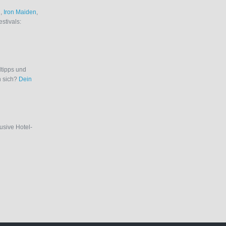
i
,
Iron Maiden
,
estivals:
ltipps und
n sich?
Dein
lusive Hotel-