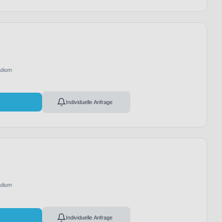
adium
l
Individuelle Anfrage
adium
l
Individuelle Anfrage