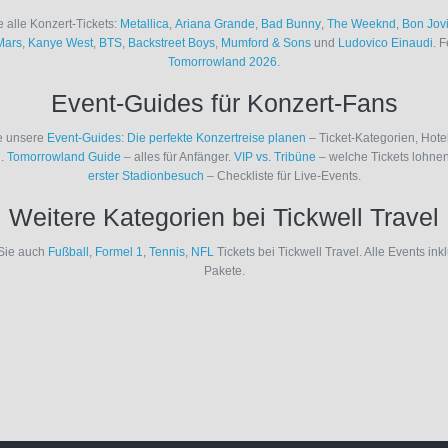
 alle Konzert-Tickets:
Metallica
,
Ariana Grande
,
Bad Bunny
,
The Weeknd
,
Bon Jov
Mars
,
Kanye West
,
BTS
,
Backstreet Boys
,
Mumford & Sons
und
Ludovico Einaudi
. F
Tomorrowland 2026
.
Event-Guides für Konzert-Fans
e unsere
Event-Guides
:
Die perfekte Konzertreise planen
– Ticket-Kategorien, Hote
n.
Tomorrowland Guide
– alles für Anfänger.
VIP vs. Tribüne
– welche Tickets lohne
erster Stadionbesuch
– Checkliste für Live-Events.
Weitere Kategorien bei Tickwell Travel
Sie auch
Fußball
,
Formel 1
,
Tennis
,
NFL
Tickets bei Tickwell Travel. Alle Events ink
Pakete.