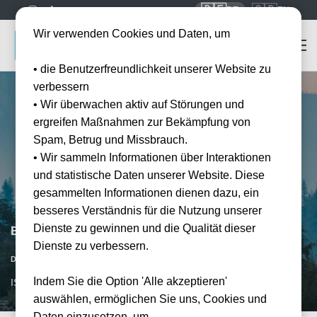
🇩🇪
🇬🇧
DE
EN
Wir verwenden Cookies und Daten, um
• die Benutzerfreundlichkeit unserer Website zu
verbessern
• Wir überwachen aktiv auf Störungen und
ergreifen Maßnahmen zur Bekämpfung von
Spam, Betrug und Missbrauch.
• Wir sammeln Informationen über Interaktionen
und statistische Daten unserer Website. Diese
gesammelten Informationen dienen dazu, ein
besseres Verständnis für die Nutzung unserer
Dienste zu gewinnen und die Qualität dieser
Europa League Finale Istanbul 2026
Dienste zu verbessern.
Datum bestätigt
Datum wird noch bekanntgegeben
Indem Sie die Option 'Alle akzeptieren'
IST, TR
auswählen, ermöglichen Sie uns, Cookies und
Daten einzusetzen, um