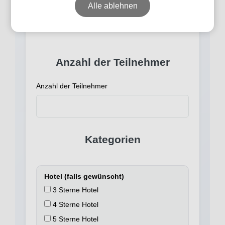
Alle ablehnen
melden uns bei Ihnen mit Preisen und Verfügbarkeit.
Deine Reisedaten
Anzahl der Teilnehmer
Anzahl der Teilnehmer
Kategorien
Hotel (falls gewünscht)
3 Sterne Hotel
4 Sterne Hotel
5 Sterne Hotel