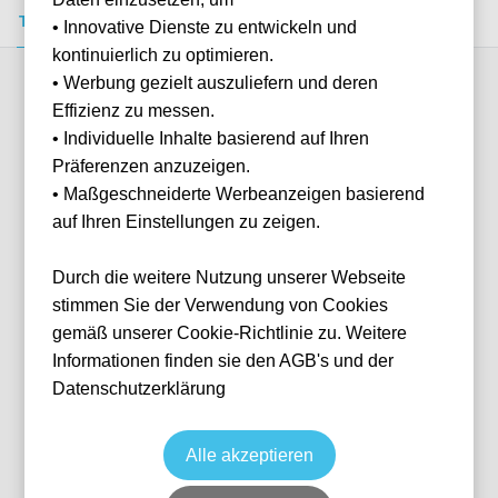
Tickets kaufen
Event-Info
FAQ
• Innovative Dienste zu entwickeln und
kontinuierlich zu optimieren.
• Werbung gezielt auszuliefern und deren
Verfügbare Kategorien (0)
Effizienz zu messen.
• Individuelle Inhalte basierend auf Ihren
Präferenzen anzuzeigen.
• Maßgeschneiderte Werbeanzeigen basierend
auf Ihren Einstellungen zu zeigen.
Tickets derzeit nicht verfügbar
Durch die weitere Nutzung unserer Webseite
Wir haben derzeit keine Tickets für diese Veranstaltung
stimmen Sie der Verwendung von Cookies
verfügbar, aber keine Sorge! Sie können eine Ticket-
Anfrage stellen und wir kontaktieren Sie, sobald Tickets
gemäß unserer Cookie-Richtlinie zu. Weitere
verfügbar werden oder helfen Ihnen bei der Suche nach
Informationen finden sie den AGB's und der
alternativen Optionen.
Datenschutzerklärung
Tickets anfragen
Alle akzeptieren
Füllen Sie das untenstehende Formular aus und wir