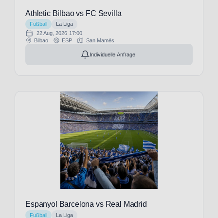
Nottingham
Athletic Bilbao vs FC Sevilla
Forest
(11)
Fußball
La Liga
OGC
22 Aug, 2026
17:00
Nizza
Bilbao
ESP
San Mamés
(19)
Individuelle Anfrage
Olympique
Lyon
(19)
Olympique
Marseille
(3)
Oud-
Heverlee
Leuven
(3)
PEC
Zwolle
(1)
PSV
Eindhoven
Espanyol Barcelona vs Real Madrid
(1)
Fußball
La Liga