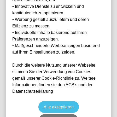
franz@tickwell-
Fußball
Primeira Liga Portugal
travel.de
• Innovative Dienste zu entwickeln und
14 Aug, 2026
20:15
Mo. - Fr. 10:00
kontinuierlich zu optimieren.
Lisbon
Portugal
Estádio José Alvalade XXI
Uhr - 16:00 Uhr
WhatsApp +49
Ticket(s)
• Werbung gezielt auszuliefern und deren
ab
€
143,00
1514 1333875
Effizienz zu messen.
Ticket(s) + Hotel
+
• Individuelle Inhalte basierend auf Ihren
ab
€
241,00
WhatsApp
Präferenzen anzuzeigen.
Individuelle Anfrage
• Maßgeschneiderte Werbeanzeigen basierend
auf Ihren Einstellungen zu zeigen.
Zurücksetzen
FILTER
Durch die weitere Nutzung unserer Webseite
stimmen Sie der Verwendung von Cookies
Datum
gemäß unserer Cookie-Richtlinie zu. Weitere
Informationen finden sie den AGB's und der
Datenschutzerklärung
Preis
Alle akzeptieren