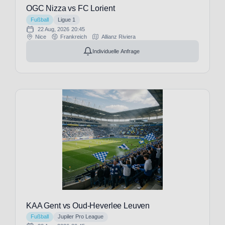
OGC Nizza vs FC Lorient
(3)
Venue:
Lazio
Grand
Fußball
Ligue 1
22 Aug, 2026
20:45
Rom
Prix
Nice
Frankreich
Allianz Riviera
(27)
Monaco,
Individuelle Anfrage
Le
Monaco
Havre
(3)
AC
Villa
(3)
Park
Le
(19)
Mans
Vitality
FC
Stadium
(3)
(19)
Leeds
Volksparkstadion
United
(17)
(11)
WWK
Lincoln
Arena
City
(17)
(1)
Wembley
KAA Gent vs Oud-Heverlee Leuven
Lommel
Stadium
Fußball
Jupiler Pro League
SK
(9)
(3)