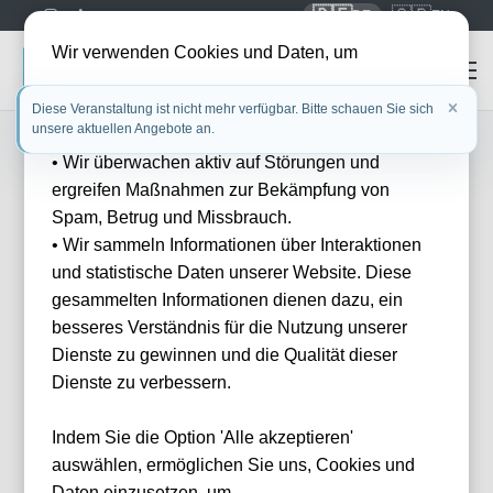
🇩🇪
🇬🇧
DE
EN
Wir verwenden Cookies und Daten, um
• die Benutzerfreundlichkeit unserer Website zu
Diese Veranstaltung ist nicht mehr verfügbar. Bitte schauen Sie sich
unsere aktuellen Angebote an.
verbessern
• Wir überwachen aktiv auf Störungen und
FILTER
Events
Filter
ergreifen Maßnahmen zur Bekämpfung von
1147 Events gefunden
Spam, Betrug und Missbrauch.
Wie
• Wir sammeln Informationen über Interaktionen
können
und statistische Daten unserer Website. Diese
wir
Ihnen
gesammelten Informationen dienen dazu, ein
helfen?
besseres Verständnis für die Nutzung unserer
Haben Sie Fragen
Dienste zu gewinnen und die Qualität dieser
oder Wünsche?
Dienste zu verbessern.
Dann melden Sie
sich gerne bei
uns.
Indem Sie die Option 'Alle akzeptieren'
Franz Helmer
auswählen, ermöglichen Sie uns, Cookies und
E-Mail
Sporting Lissabon vs Vitória Guimarães
Daten einzusetzen, um