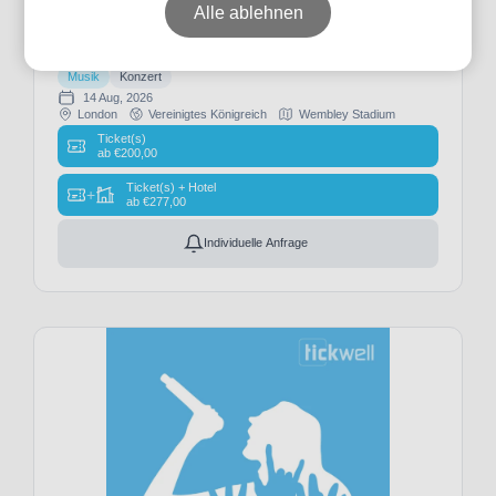
Alle ablehnen
The Weeknd After Hours Til Dawn Tour -
Event-
London
Typ
Musik
Konzert
14 Aug, 2026
London
Vereinigtes Königreich
Wembley Stadium
Ticket(s)
ab
€
200,00
Festival
Ticket(s) + Hotel
(1)
+
ab
€
277,00
Football
(3)
Individuelle Anfrage
Formel
1 2026
(15)
Formel
1 2027
(13)
Fußball
(1010)
MotoGP
(2)