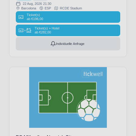
Paris
22 Aug, 2026
21:30
Barcelona
ESP
RCDE Stadium
FC
Ticket(s)
(3)
ab
€
196,00
Paris
Ticket(s) + Hotel
Saint-
+
ab
€
282,00
Germain
(19)
Individuelle Anfrage
Parma
Calcio
1913
(9)
Philadelphia
Eagles
(1)
Pittsburgh
Steelers
(1)
Preston
North
End
(2)
Queens