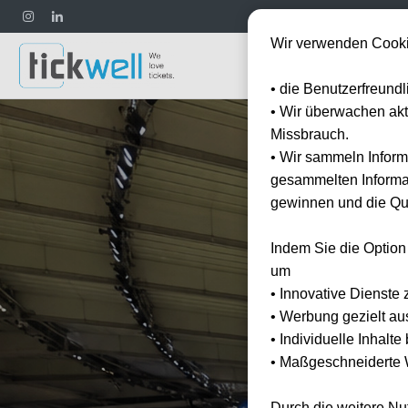
Wir verwenden Cooki
Fußball
• die Benutzerfreund
• Wir überwachen ak
Missbrauch.
• Wir sammeln Inform
gesammelten Informat
gewinnen und die Qua
Indem Sie die Option
um
• Innovative Dienste 
• Werbung gezielt au
• Individuelle Inhalt
• Maßgeschneiderte W
Durch die weitere N