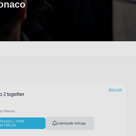
Monaco
More info
o 2 together
es Princes
Ticket(s) + Hotel
Individuelle Anfrage
ab
€
381,00