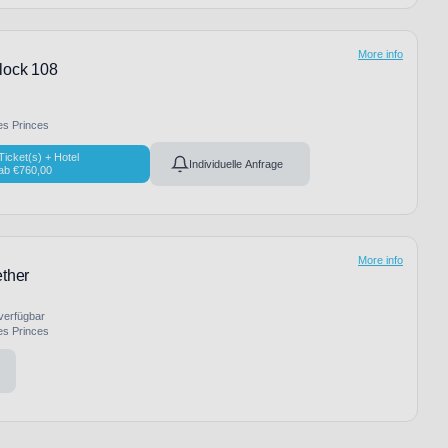
More info
lock 108
es Princes
Ticket(s) + Hotel
Individuelle Anfrage
ab
€
760,00
More info
ether
 verfügbar
es Princes