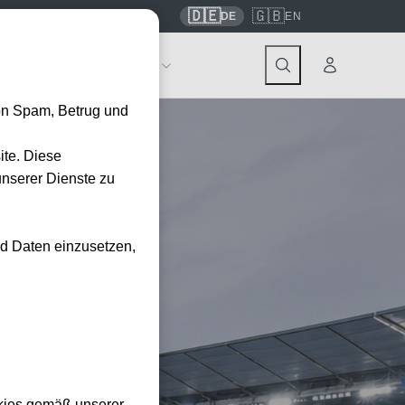
🇩🇪
🇬🇧
7559
contact@tickwell-travel.de
DE
EN
Events
Über Tickwell
on Spam, Betrug und
ite. Diese
unserer Dienste zu
nd Daten einzusetzen,
kies gemäß unserer