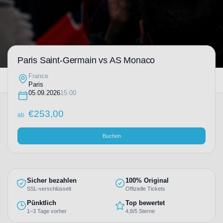
Paris Saint-Germain vs AS Monaco
France
Paris
05.09.2026
15:00
€
253,00
ab
Buchen
Sicher bezahlen
100% Original
SSL-verschlüsselt
Offizielle Tickets
Pünktlich
Top bewertet
1–3 Tage vorher
4,8/5 Sterne