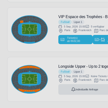
VIP Espace des Trophées - B
Fußball
Ligue 1
5 Sep, 2026
15:00
5 verfügbar
Paris
Frankreich
Parc d
Ticket(s)
+
ab
€
632,00
Longside Upper - Up to 2 tog
Fußball
Ligue 1
5 Sep, 2026
15:00
Keine Tickets
Paris
Frankreich
Parc d
Individuelle Anfrage