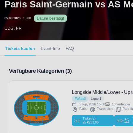
Paris Saint-Germain vs AS 
Datum bestätigt
05.09.2026
15:00
CDG, FR
Tickets kaufen
Event-Info
FAQ
Verfügbare Kategorien (3)
Longside Middle/Lower - Up t
Fußball
Ligue 1
5 Sep, 2026
15:00
10 verfügbar
Paris
Frankreich
Parc d
Ticket(s)
+
ab
€
253,00